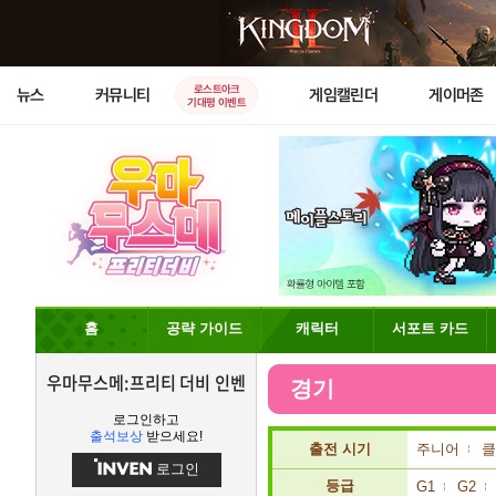
로스트아크
뉴스
커뮤니티
게임캘린더
게이머존
기대평 이벤트
홈
공략 가이드
캐릭터
서포트 카드
우마무스메:프리티 더비 인벤
경기
로그인하고
출석보상
받으세요!
출전 시기
주니어
클
로그인
등급
G1
G2