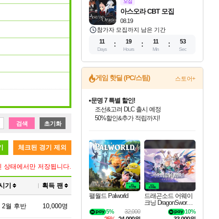
모집
아스오라 CBT 모집
08.19
참가자 모집까지 남은 기간
11
19
11
52
Days
Hours
Min
Sec
문명 7 특별 할인!
게임 핫딜 (PC/스팀)
스토어+
조선&고려 DLC 출시 예정
50%할인&추가 적립까지!
마블 투혼 파이팅 소울즈 정식출시!
마블 히어로 총 출동&화려한 격투!
네이버 포인트 혜택까지!
검색
초기화
인벤게임즈 8월 특별 할인!
드래곤소드: 어웨이크닝 입점!
귀무자: 검의 길 예약 판매 중!
비스트 오브 리인카네이션 정식 출시!
커세어 코브 출시 기념 할인!
더 렐릭 퍼스트 가디언 정식 출시
베데스다 40주년 기념 할인 중!
캡콤 프렌차이즈 할인 진행 중!
캡콤 일부 상품 상시 할인
스타워즈 은하계 레이서
로블록스 기프트 카드 공식 입점
인기 퍼블리셔 모음!
스팀으로 만나는 드래곤소드!
10% 할인과
게임프릭 신작 IP
해적'섬'을 발전시키자!
설화x하드코어 액션!
베데스다의 명작들을
몬헌, 바하 등 인기 IP를
몬헌 와일즈 & 드래곤즈 도그마2
인벤게임즈에서 10% 추가 적립
Robux를 가장 안전하고
최대 90% 할인가를 만나보세요!
네이버혜택과 함께 만나보세요!
이니&베니 혜택까지!
네이버 혜택가와 함께 예약하세요!
할인&네이버혜택으로 만나보세요!
네이버페이 혜택과 만나보세요!
40주년 프로모션으로 만나보세요!
할인가에 만나보세요!
일부 에디션 상시 할인!
혜택으로 예약 판매 중
편안하게 충전하세요
기
체크된 경기 제외
인 상태에서만 저장됩니다.
 시기
획득 팬
팰월드 Palworld
드래곤소드 어웨이
크닝 DragonSword A
 2월 후반
10,000명
wakening
5%
32,000
10%