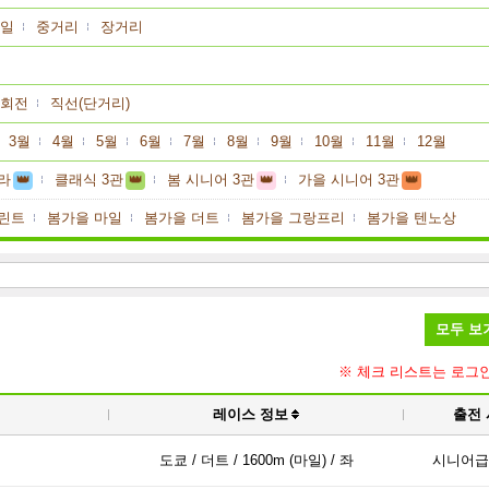
일
중거리
장거리
회전
직선(단거리)
3월
4월
5월
6월
7월
8월
9월
10월
11월
12월
라
👑
클래식 3관
👑
봄 시니어 3관
👑
가을 시니어 3관
👑
린트
봄가을 마일
봄가을 더트
봄가을 그랑프리
봄가을 텐노상
모두 보
※ 체크 리스트는 로그
레이스 정보
출전
도쿄 / 더트 / 1600m (마일) / 좌
시니어급