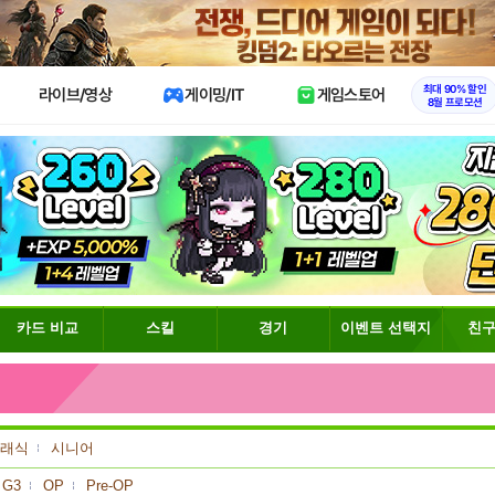
X
최대 90% 할인
라이브/영상
게이밍/IT
게임스토어
8월 프로모션
카드 비교
스킬
경기
이벤트 선택지
친구
래식
시니어
G3
OP
Pre-OP