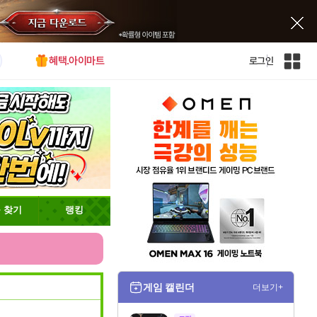
혜택.아이마트
로그인
인
벤
전
체
사
이
트
맵
 찾기
랭킹
게임 캘린더
더보기+