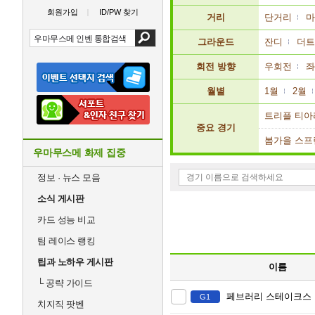
회원가입
ID/PW 찾기
거리
단거리
마
그라운드
잔디
더트
회전 방향
우회전
좌
월별
1월
2월
트리플 티아
중요 경기
봄가을 스프
우마무스메 화제 집중
정보 · 뉴스 모음
소식 게시판
카드 성능 비교
팀 레이스 랭킹
팁과 노하우 게시판
이름
└
공략 가이드
페브러리 스테이크스
G1
치지직 팟벤