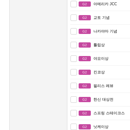
아메리카 JCC
G2
교토 기념
G2
나카야마 기념
G2
튤립상
G2
야요이상
G2
킨코상
G2
필리스 레뷰
G2
한신 대상전
G2
스프링 스테이크스
G2
닛케이상
G2