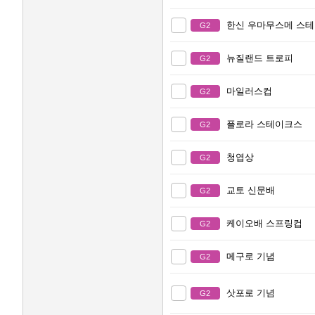
한신 우마무스메 스
G2
뉴질랜드 트로피
G2
마일러스컵
G2
플로라 스테이크스
G2
청엽상
G2
교토 신문배
G2
케이오배 스프링컵
G2
메구로 기념
G2
삿포로 기념
G2