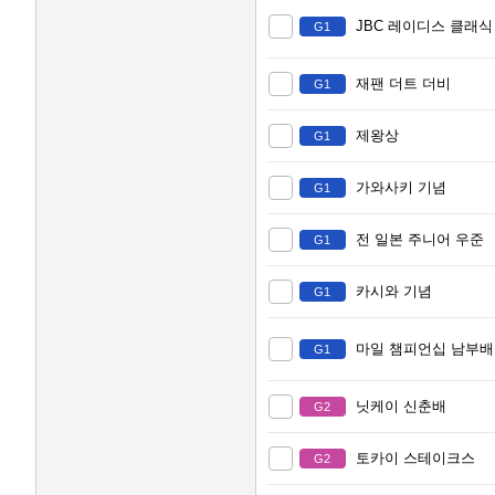
JBC 레이디스 클래식
G1
재팬 더트 더비
G1
제왕상
G1
가와사키 기념
G1
전 일본 주니어 우준
G1
카시와 기념
G1
마일 챔피언십 남부배
G1
닛케이 신춘배
G2
토카이 스테이크스
G2