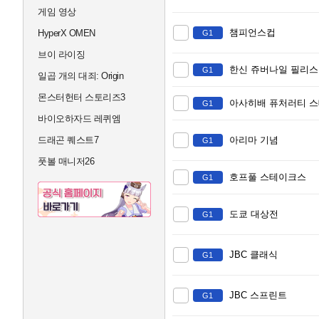
게임 영상
챔피언스컵
HyperX OMEN
G1
브이 라이징
한신 쥬버나일 필리스
G1
일곱 개의 대죄: Origin
몬스터헌터 스토리즈3
아사히배 퓨처러티 
G1
바이오하자드 레퀴엠
드래곤 퀘스트7
아리마 기념
G1
풋볼 매니저26
호프풀 스테이크스
G1
도쿄 대상전
G1
JBC 클래식
G1
JBC 스프린트
G1