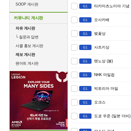
SOOP 게시판
타카마츠노미야 기념
G1
커뮤니티 게시판
오사카배
G1
자유 게시판
벚꽃상
G1
└
질문과 답변
서클 홍보 게시판
사츠키상
G1
제보 게시판
텐노상 (봄)
G1
팬아트 게시판
NHK 마일컵
G1
빅토리아 마일
G1
오크스
G1
도쿄 우준 (일본 더비)
G1