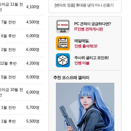
어급 11월 전
[벤딕트 정품] 휴대용 냉각 미니 선풍기
4,100명
반
 7월 전반
4,500명
PC 견적이 궁금하다면?
IT인벤 견적게시판
 6월 후반
6,000명
매일매일,
인벤 출석체크!
 2월 전반
6,000명
주사위 굴리고 포인트!
인벤 마블
12월 후반
4,200명
 5월 전반
8,000명
추천 코스프레 갤러리
어급 10월 전
6,000명
반
 1월 전반
5,700명
 1월 후반
5,500명