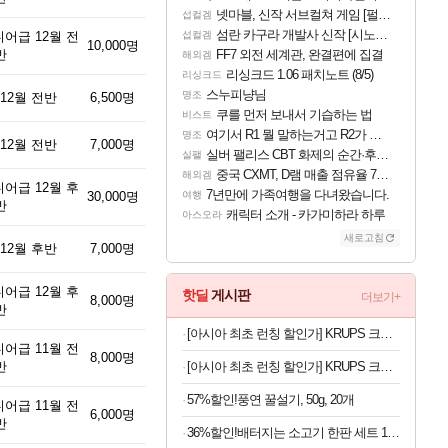
넷마블, 신작 서브컬쳐 게임 [펄 인 블루] 티저 사이트 오픈
섭컬겜
섬란 카구라 개발사 신작 [시노비 넥서스] 연내 출시 예정
어급 12월 전
섭컬겜
10,000명
반
FF7 외전 세계관, 완결편에 집결
해외겜
리싱크드 1.06 패치노트 (8/5)
리싱크드
스누피냥님
명조
12월 전반
6,500명
쿠를 먼저 보내서 기습하는 법
비스트
여기서 R1 뭘 말하는거고 R2가 뭘말하는걸까요?
명조
12월 전반
7,000명
실버 팰리스 CBT 화제의 순간·후기 모음
실팰
중국 CXMT, D램 매출 점유율 7%…글로벌 4위로 부상
해외겜
어급 12월 후
7년만에 가족여행을 다녀왔습니다.
30,000명
여행
반
캐릭터 소개 - 카가미하라 하루
아스오라
새로고침
12월 후반
7,000명
어급 12월 후
핫딜
게시판
더보기+
8,000명
반
[아시아 최초 런칭 할인가] KRUPS 크룹스 초슬림 전자동 커피머신 SA403BK0
어급 11월 전
8,000명
반
[아시아 최초 런칭 할인가] KRUPS 크룹스 초슬림 전자동 커피머신 SA4028K0
57%할인!풍연 꿀설기, 50g, 20개
어급 11월 전
6,000명
반
36%할인!배터지는 소고기 한판 세트 1.2kg, 1세트