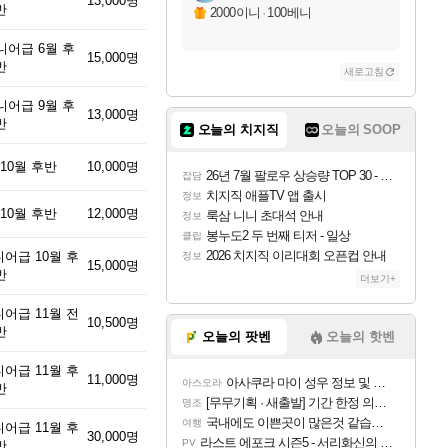
13,000명
반
2000이니
·
100베니
니어급 6월 후
15,000명
반
새로고침
니어급 9월 후
13,000명
반
오늘의 치지직
오늘의 SOOP
10월 후반
10,000명
26년 7월 팔로우 상승량 TOP 30 - 월간 치지직
잡담
치지직 애플TV 앱 출시
정보
10월 후반
12,000명
룩삼 니니 초대석 안내
정보
봉누도2 두 번째 티저 - 일상
클립
2026 치지직 이리대회 오픈컵 안내
어급 10월 후
정보
15,000명
반
더보기+
어급 11월 전
10,500명
반
오늘의 팟벤
오늘의 핫벤
어급 11월 후
11,000명
아사쿠라 마이 성우 정보 및 주요 필모
아스오라
반
[무무기획 · 새출발] 기간 한정 의뢰 이벤트
명조
국내에도 이쁜곳이 많은것 같습니다
여행
어급 11월 후
30,000명
라스트 에포크 시즌5 - 서리화신의 분노 티저
PV
반