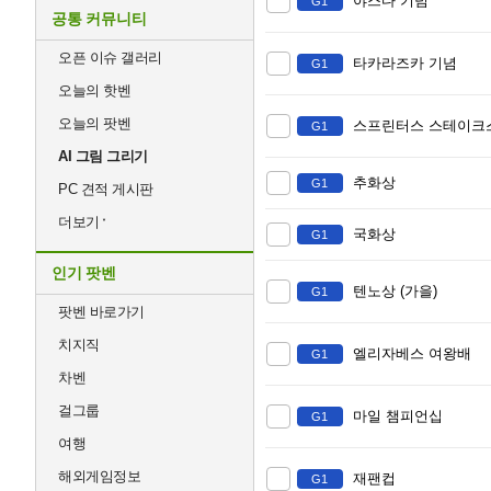
야스다 기념
G1
공통 커뮤니티
오픈 이슈 갤러리
타카라즈카 기념
G1
오늘의 핫벤
오늘의 팟벤
스프린터스 스테이크
G1
AI 그림 그리기
추화상
G1
PC 견적 게시판
더보기
국화상
G1
인기 팟벤
텐노상 (가을)
G1
팟벤 바로가기
치지직
엘리자베스 여왕배
G1
차벤
걸그룹
마일 챔피언십
G1
여행
해외게임정보
재팬컵
G1