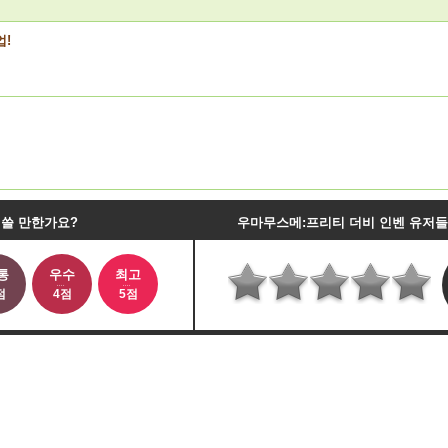
업!
 쓸 만한가요?
우마무스메:프리티 더비 인벤 유저
통
우수
최고
점
4점
5점