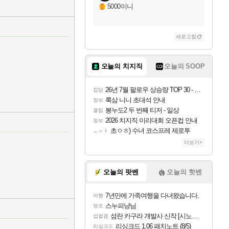
5000이니
새로고침
오늘의 치지직
오늘의 SOOP
26년 7월 팔로우 상승량 TOP 30 - 월간 치지직
잡담
룩삼 니니 초대석 안내
정보
봉누도2 두 번째 티저 - 일상
클립
2026 치지직 이리대회 오픈컵 안내
정보
초ㅇㅎ) 수녀 코스프레 제로투
ㅗㅜㅑ
더보기+
오늘의 팟벤
오늘의 핫벤
7년만에 가족여행을 다녀왔습니다.
여행
스누피냥님
명조
섬란 카구라 개발사 신작 [시노비 넥서스] 연내 출시 예정
섭컬겜
리싱크드 1.06 패치노트 (8/5)
리싱크드