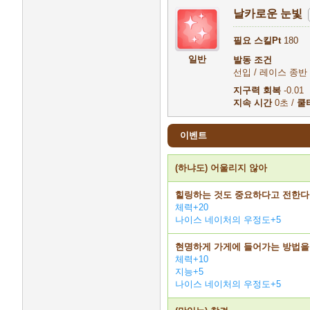
날카로운 눈빛
필요 스킬Pt
180
일반
발동 조건
선입 / 레이스 종반 무
지구력 회복
-0.01
지속 시간
0초 /
쿨
이벤트
(하냐도) 어울리지 않아
힐링하는 것도 중요하다고 전한다
체력+20
나이스 네이처의 우정도+5
현명하게 가게에 들어가는 방법을
체력+10
지능+5
나이스 네이처의 우정도+5