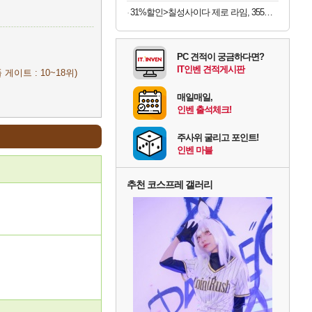
31%할인>칠성사이다 제로 라임, 355ml, 48개
PC 견적이 궁금하다면?
IT인벤 견적게시판
 게이트 : 10~18위)
매일매일,
인벤 출석체크!
주사위 굴리고 포인트!
인벤 마블
추천 코스프레 갤러리