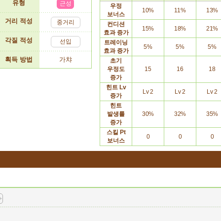
유형
근성
우정
10%
11%
13%
보너스
거리 적성
중거리
컨디션
15%
18%
21%
효과
증가
각질 적성
선입
트레이닝
5%
5%
5%
효과
증가
획득 방법
가챠
초기
우정도
15
16
18
증가
힌트
Lv
Lv 2
Lv 2
Lv 2
증가
힌트
발생률
30%
32%
35%
증가
스킬
Pt
0
0
0
보너스
+