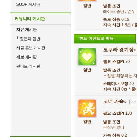
SOOP 게시판
일반
발동 조건
레이스 중반 / 순위
커뮤니티 게시판
속도 상승
0.15
지속 시간
1.8초 /
자유 게시판
힌트 이벤트로 획득
└
질문과 답변
서클 홍보 게시판
코쿠라 경기장○
제보 게시판
필요 스킬Pt
70
팬아트 게시판
일반
발동 조건
스킬별 해당되는 
스태미나 보정
40
지속 시간
0초 /
쿨
코너 가속○
더보
필요 스킬Pt
180
일반
발동 조건
무작위 코너
가속 상승
0.2