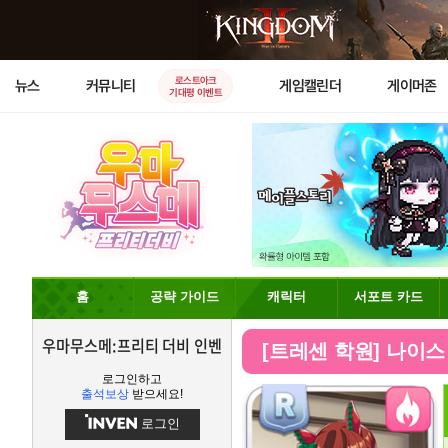
로스트아크
뉴스
커뮤니티
게임캘린더
게이머존
기대평 이벤트
홈
공략 가이드
캐릭터
서포트 카드
우마무스메:프리티 더비 인벤
[트레센 학원] 나이스
로그인하고
출석보상
받으세요!
로그인