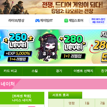
X
최대 90% 할인
라이브/영상
게이밍/IT
게임스토어
8월 프로모션
카드 비교
스킬
경기
이벤트 선택지
친구
 네이처
서포트 효과
[트레센 학원]
나이스 네이처
명함
1돌
2돌