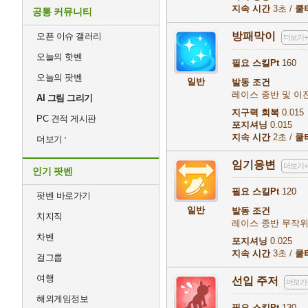
지속 시간
3초 /
쿨
공통 커뮤니티
방패막이
오픈 이슈 갤러리
더보기+
오늘의 핫벤
필요 스킬Pt
160
오늘의 팟벤
일반
발동 조건
레이스 중반 및 이전
AI 그림 그리기
지구력 회복
0.015
PC 견적 게시판
포지셔닝
0.015
지속 시간
2초 /
쿨
더보기
임기응변
더보기+
인기 팟벤
필요 스킬Pt
120
팟벤 바로가기
일반
발동 조건
치지직
레이스 종반 무작
차벤
포지셔닝
0.025
지속 시간
3초 /
쿨
걸그룹
여행
선입 주저
더보기
해외게임정보
필요 스킬Pt
130