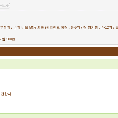
더보기+
작위 / 순위 비율 50% 초과 (챔피언즈 미팅 : 6~9위 / 팀 경기장 : 7~12위 / 풀
타임
500초
 전한다