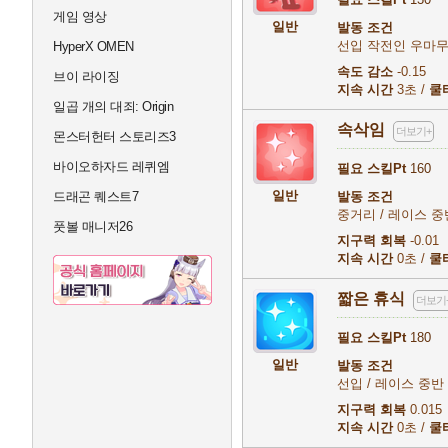
게임 영상
일반
발동 조건
선입 작전인 우마무스
HyperX OMEN
속도 감소
-0.15
브이 라이징
지속 시간
3초 /
쿨
일곱 개의 대죄: Origin
속삭임
더보기+
몬스터헌터 스토리즈3
바이오하자드 레퀴엠
필요 스킬Pt
160
일반
드래곤 퀘스트7
발동 조건
중거리 / 레이스 중
풋볼 매니저26
지구력 회복
-0.01
지속 시간
0초 /
쿨
짧은 휴식
더보기
필요 스킬Pt
180
일반
발동 조건
선입 / 레이스 중반 /
지구력 회복
0.015
지속 시간
0초 /
쿨