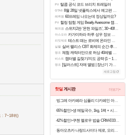
탈콥 공식 코드 브리치 트레일러
PV
8월 28일 넷플릭스에서 예고편 공개 예정
GTA6
60프레임 나오는데 정상일까요?
레퀴엠
힐링 탐험 게임 Bearly Awesome 챕터 1 트레일러
PV
스위치2판 ‘몬헌 와일즈’, 30~40fps 목표 추정
해외겜
카가미하라 하루 성우 정보 및 주요 필모
아스오라
테스트 때는 로비에 온라인 기능이 있는데
리밋제로
실버 팰리스 CBT 화제의 순간·후기 모음
실팰
체험 캐릭터만으로 허상 40레벨 하이와티아 5분 컷!｜에이메스·린네·모니에 명함
명조
챕터별 길찾기/지도 공략 (1 ~ 12장)
비스트
[일러스트] 자매 앨범 | 장난기 가득한 오후의 공원 (리메이크판)
명조
새로고침
핫딜
게시판
더보기+
빙그레 아카페라 심플리 디카페인 아메리카노, 무라벨, 400ml, 20개
65%할인>생 메밀국수, 1kg, 1팩 + 시원한 메밀장, 40g, 6개
: 7~18위)
42%할인>쿠첸 멜로우 밥솥 CRM-E0302W, 3.5인용, 1개
동아오츠카 나랑드사이다 제로, 오리지널, 345ml, 24개