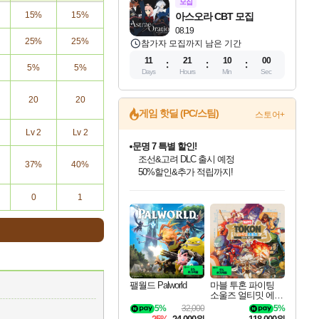
모집
15%
15%
아스오라 CBT 모집
08.19
25%
25%
참가자 모집까지 남은 기간
11
21
09
59
5%
5%
Days
Hours
Min
Sec
20
20
게임 핫딜 (PC/스팀)
스토어+
Lv 2
Lv 2
문명 7 특별 할인!
조선&고려 DLC 출시 예정
37%
40%
50%할인&추가 적립까지!
인벤게임즈 8월 특별 할인!
드래곤소드: 어웨이크닝 입점!
마블 투혼 파이팅 소울즈 정식출시!
귀무자: 검의 길 예약 판매 중!
비스트 오브 리인카네이션 정식 출시!
커세어 코브 출시 기념 할인!
더 렐릭 퍼스트 가디언 정식 출시
베데스다 40주년 기념 할인 중!
캡콤 프렌차이즈 할인 진행 중!
캡콤 일부 상품 상시 할인
스타워즈 은하계 레이서
로블록스 기프트 카드 공식 입점
0
1
인기 퍼블리셔 모음!
스팀으로 만나는 드래곤소드!
마블 히어로 총 출동&화려한 격투!
10% 할인과
게임프릭 신작 IP
해적'섬'을 발전시키자!
설화x하드코어 액션!
베데스다의 명작들을
몬헌, 바하 등 인기 IP를
몬헌 와일즈 & 드래곤즈 도그마2
인벤게임즈에서 10% 추가 적립
Robux를 가장 안전하고
최대 90% 할인가를 만나보세요!
네이버혜택과 함께 만나보세요!
네이버 포인트 혜택까지!
이니&베니 혜택까지!
네이버 혜택가와 함께 예약하세요!
할인&네이버혜택으로 만나보세요!
네이버페이 혜택과 만나보세요!
40주년 프로모션으로 만나보세요!
할인가에 만나보세요!
일부 에디션 상시 할인!
혜택으로 예약 판매 중
편안하게 충전하세요
팰월드 Palworld
마블 투혼 파이팅
소울즈 얼티밋 에디
션 MARVEL Tokon
5%
32,000
5%
Fighting Souls Ultima