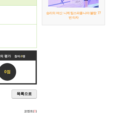
승리의 여신: 니케 팀스파클-나야 블랑: 77
번 타자
들의 평가
참여:
0
명
0점
목록으로
코멘트(
0
)