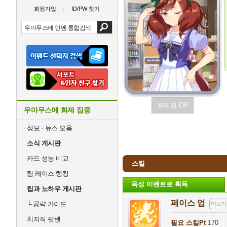
회원가입
ID/PW 찾기
프레임 Off
우마무스메 화제 집중
정보 · 뉴스 모음
소식 게시판
카드 성능 비교
스킬
팀 레이스 랭킹
육성 이벤트로 획득
팁과 노하우 게시판
페이스 업
└
공략 가이드
더보기
치지직 팟벤
필요 스킬Pt
170