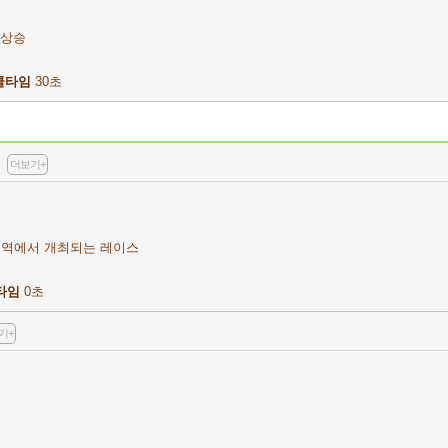
 상승
쿨타임
30초
더보기+
지역에서 개최되는 레이스
타임
0초
기+