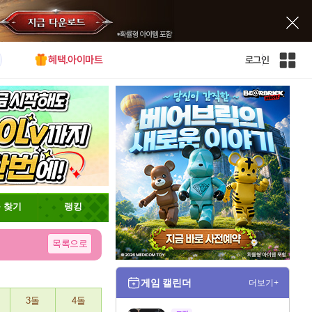
혜택.아이마트
로그인
인
벤
전
체
사
이
트
맵
 찾기
랭킹
목록으로
게임 캘린더
더보기+
3돌
4돌