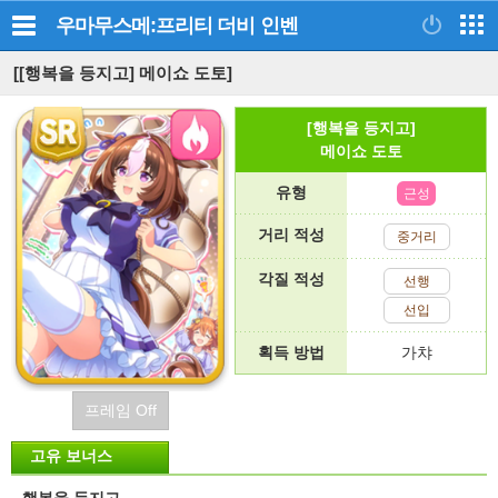
우마무스메:프리티 더비
인벤
[[행복을 등지고] 메이쇼 도토]
[행복을 등지고]
메이쇼 도토
유형
근성
거리 적성
중거리
각질 적성
선행
선입
획득 방법
가챠
프레임 Off
고유 보너스