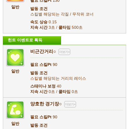
필요 스킬Pt
130
일반
발동 조건
스킬별 해당되는 각질 / 무작위 코너
속도 상승
0.15
지속 시간
3초 /
쿨타임
500초
힌트 이벤트로 획득
비근간거리○
더보기+
필요 스킬Pt
90
일반
발동 조건
스킬별 해당되는 거리의 레이스
스태미나 보정
40
지속 시간
0초 /
쿨타임
0초
양호한 경기장○
더보기+
필요 스킬Pt
90
일반
발동 조건