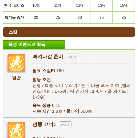
팬
수
보너스
10%
11%
12%
13%
15%
특기율
증가
20
25
30
35
35
스킬
육성 이벤트로 획득
빠져나갈 준비
더보기+
필요 스킬Pt
180
일반
발동 조건
선행 / 최종 코너 무작위 / 순위 비율 50% 이하 (챔피
언즈 미팅 : 1~5위 / 팀 경기장 : 1~6위 / 풀 게이트 :
1~9위)
속도 상승
0.15
지속 시간
1.8초 /
쿨타임
500초
선행 코너○
더보기+