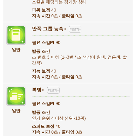
스킬별 해당되는 경기장 상태
파워 보정
40
지속 시간
0초 /
쿨타임
0초
안쪽 그룹 능숙○
더보기+
필요 스킬Pt
90
일반
발동 조건
조 번호 3 이하 (1~3번 / 조 색상이 흰색, 검은색, 빨
간색)
지능 보정
40
지속 시간
0초 /
쿨타임
0초
복병○
더보기+
필요 스킬Pt
90
일반
발동 조건
인기 순위 4 이상 (4위~18위)
스피드 보정
40
지속 시간
0초 /
쿨타임
0초