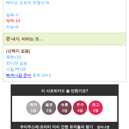
메이쇼 도토의 우정도+5
실패 시 :
체력-10
지능+5
② 내가, 바라는 것…
(선택지 없음)
체력+10
컨디션 상승
스킬 Pt+15
빠져나갈 준비
힌트 LV+1
이 서포트카드 쓸 만한가요?
최악
별로
보통
우수
최고
1점
2점
3점
4점
5점
우마무스메:프리티 더비 인벤 유저들의 평가
참여:
2
명