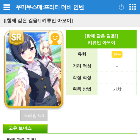
우마무스메:프리티 더비
인벤
[[함께 같은 길을!] 키류인 아오이]
[함께 같은 길을!]
키류인 아오이
유형
친구
거리 적성
-
각질 적성
-
획득 방법
가챠
프레임 Off
고유 보너스