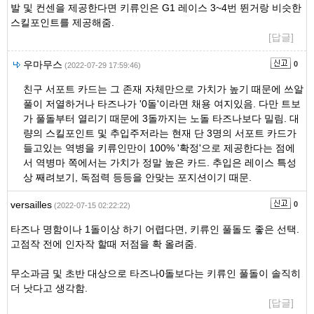
발 및 컨센을 제공한다면 키류인은 G1 레이스 3~4번 뛴거랑 비슷한
스킬포인트를 제공해줌.
[답글]
우마무스
0
(2022-07-29 17:59:46)
친구 서포트 카드는 그 존재 자체만으로 가치가 높기 때문에 쓰알
풀이 저열하거나 타즈나가 '0돌'이라면 채용 여지있음. 다만 트보
가 풀돌부터 열리기 때문에 3돌까지는 노돌 타즈나보다 밀림. 대
량의 스킬포인트 및 추입주저라는 현재 단 3명의 서포트 카드가
들고있는 역병을 키류인만이 100% '확정'으로 제공한다는 점에
서 역병마 쪽에서는 가치가 정말 높은 카드. 추입은 레이스 특성
상 째려보기, 독점력 등등을 안맞는 포지션이기 때문.
versailles
0
(2022-07-15 02:22:22)
타즈나 명함이나 1돌이상 하기 어렵다면, 키류인 풀돌도 좋은 선택.
고점작 전에 인자작 할때 저점을 확 올려줌.
무소과금 및 초반 대상으로 타즈나0돌보다는 키류인 풀돌이 솔직히
더 낫다고 생각함.
[답글]