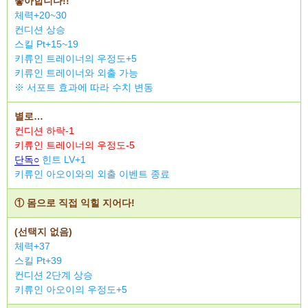
좋아합니다!!
체력+20~30
컨디션 상승
스킬 Pt+15~19
키류인 트레이너의 우정도+5
키류인 트레이너와 외출 가능
※ 서포트 효과에 따라 수치 변동
별로…
컨디션 하락-1
키류인 트레이너의 우정도-5
단독○
힌트 LV+1
키류인 아오이와의 외출 이벤트 종료
① 몸으로 직접 익힐 지어다!
(선택지 없음)
체력+37
스킬 Pt+39
컨디션 2단계 상승
키류인 아오이의 우정도+5