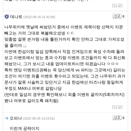
[답글]
데나트
0
(2022-08-15 21:42:56)
나무위키에 옛날에 써놨던거 중에서 이벤트 제목이랑 선택지 지문
빼고는 거의 그대로 복붙해오셨넹 ㄷㄷ
맞춤법 잘못 쓴거랑 내용 틀린거까지 확인 안하고 그대로 가져오셨
을 줄이야 ;;;
이번에 한섭이랑 일섭 양쪽에서 직접 인게임으로 육성 수차례 돌려
보고 이벤트에서 얻는 효과 수치랑 이벤트 조건들까지 싹 다 최신화
해놨으니, 그거 보시고 내용 업데이트하시면 되겠습니다 ㅇㅁㅇ
특히 엔딩 이벤트(1권째는 꼭 당신에게 vs 파티는 그곳에서) 갈리는
조건이 여기엔 외출 이벤트 횟수라고 되있는데, 그건 나무위키 과거
문서가 잘못 서술하고 있던거고 지금 한섭에선 타즈나랑 동일하게
우정도 MAX냐 여부로 갈립니당
(반대로 일섭의 경우엔 확인해보니 외출 이벤트 끝까지(5회차까지)
봤냐 여부로 갈리도록 패치됨)
[답글]
오피나
0
(2022-08-26 14:23:51)
이런게 공략이지