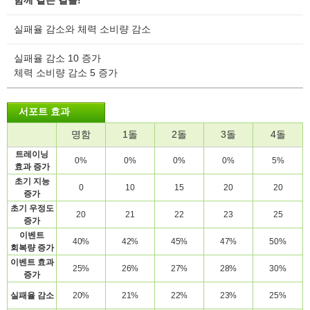
함께 같은 길을!
실패율 감소와 체력 소비량 감소
실패율 감소 10 증가
체력 소비량 감소 5 증가
서포트 효과
명함
1돌
2돌
3돌
4돌
트레이닝
0%
0%
0%
0%
5%
효과
증가
초기
지능
0
10
15
20
20
증가
초기
우정도
20
21
22
23
25
증가
이벤트
40%
42%
45%
47%
50%
회복량
증가
이벤트
효과
25%
26%
27%
28%
30%
증가
실패율
감소
20%
21%
22%
23%
25%