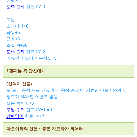
랜덤으로
도주 견제
힌트 LV+1
또는
스태미나+6
파워+6
근성+6
스킬 Pt+58
도주 견제
힌트 LV+3
키류인 아오이의 우정도+5
1권째는 꼭 당신에게
(선택지 없음)
※ 모든 육성 목표 완료 후에 육성 종료시, 키류인 아오이와의 우
정도가 MAX면 이벤트 발생
모든 능력치+5
추입 주저
힌트 LV+1or3
방패막이
힌트 LV+3
아오이와의 인연・좋은 지도자가 되어라