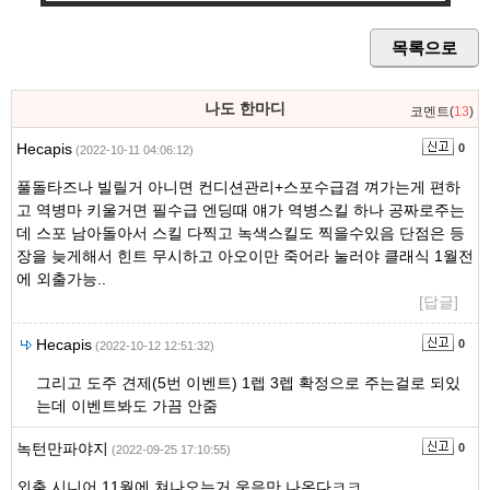
목록으로
나도 한마디
코멘트(
13
)
Hecapis
0
(2022-10-11 04:06:12)
풀돌타즈나 빌릴거 아니면 컨디션관리+스포수급겸 껴가는게 편하
고 역병마 키울거면 필수급 엔딩때 얘가 역병스킬 하나 공짜로주는
데 스포 남아돌아서 스킬 다찍고 녹색스킬도 찍을수있음 단점은 등
장을 늦게해서 힌트 무시하고 아오이만 죽어라 눌러야 클래식 1월전
에 외출가능..
[답글]
Hecapis
0
(2022-10-12 12:51:32)
그리고 도주 견제(5번 이벤트) 1렙 3렙 확정으로 주는걸로 되있
는데 이벤트봐도 가끔 안줌
녹턴만파야지
0
(2022-09-25 17:10:55)
외출 시니어 11월에 쳐나오는거 웃음만 나온다ㅋㅋ