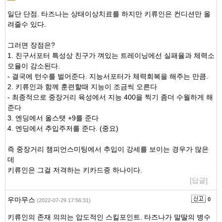
일단 단점. 타즈나는 상태이상치료를 하지만 키류인은 컨디션만 올
려줄수 있다.
그러면 장점은?
1. 친구서포터 특성상 친구가 껴있는 트레이닝에선 실패율과 체력소
모율이 감소된다.
- 결국에 턴수를 벌어준다. 지능서포터가 체력회복을 해주는 만큼.
2. 키류인과 함께 훈련할때 지능이 조금씩 오른다
- 최종적으로 중장거리 육성에서 지능 400을 찍기 좀더 수월하게 해
준다
3. 엔딩에서 올스탯 +9를 준다
4. 엔딩에서 추입주저를 준다. (중요)
즉 중장거리 챔피언스미팅에서 추입이 강세를 보이는 경우가 많은
데
키류인은 그걸 저격하는 키카드중 하나이다.
[답글]
우마무스
0
(2022-07-29 17:56:31)
키류인의 존재 의의는 압도적인 스킬포인트. 타즈나가 말딸의 병수