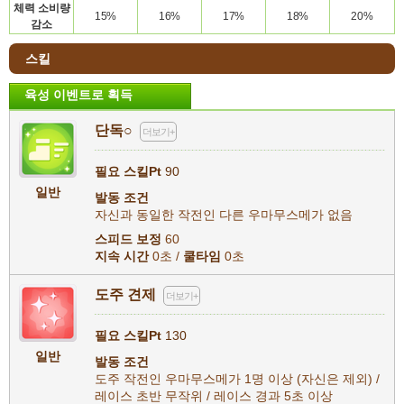
체력
소비량
15%
16%
17%
18%
20%
감소
스킬
육성 이벤트로 획득
단독○
더보기+
필요 스킬Pt
90
일반
발동 조건
자신과 동일한 작전인 다른 우마무스메가 없음
스피드 보정
60
지속 시간
0초 /
쿨타임
0초
도주 견제
더보기+
필요 스킬Pt
130
일반
발동 조건
도주 작전인 우마무스메가 1명 이상 (자신은 제외) /
레이스 초반 무작위 / 레이스 경과 5초 이상