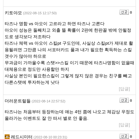
키토야모
0
(2022-08-15 12:17:50)
타즈나 명함 vs 아오이 고르라고 하면 타즈나 고른다
아오이 성능은 둘째치고 외출 뜰 확률이 2판에 한판꼴 밖에 안될정
도로 생각보다 저조하다
타즈나 체력 vs 아오이 스킬pt 구도인데, 사실상 스킬pt가 제대로 활
용될려면 그만큼 나의 서포터카드 풀과 내가 필요한 획득하는 스킬
갯수가 많아야 하므로
무과금이 가까울수록 스탯>>스킬 이기 때문에 타즈나명함이 없을때
대체용으로 정도만 사용할만 하지
사실상 본인이 필요한스킬이 그렇게 많지 않은 경우는 친구를 빼고
다른스탯에 투자하는게 낫다
[답글]
더러운트럴들
0
(2022-08-14 22:57:52)
타즈나는 처음부터 등장하는데 얘는 4턴 쯤에 나오고 체감상 우정도
올라가는 이벤트도 잘 안 떠서 별로 안 좋음.
[답글]
레드시미터
0
(2022-08-10 00:23:31)