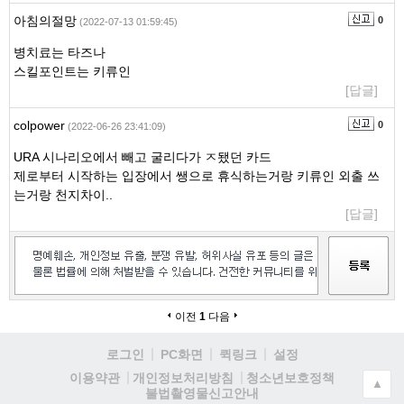
아침의절망
0
(2022-07-13 01:59:45)
병치료는 타즈나
스킬포인트는 키류인
[답글]
colpower
0
(2022-06-26 23:41:09)
URA 시나리오에서 빼고 굴리다가 ㅈ됐던 카드
제로부터 시작하는 입장에서 쌩으로 휴식하는거랑 키류인 외출 쓰
는거랑 천지차이..
[답글]
이전
1
다음
로그인
PC화면
퀵링크
설정
청소년보호정책
이용약관
개인정보처리방침
▲
불법촬영물신고안내