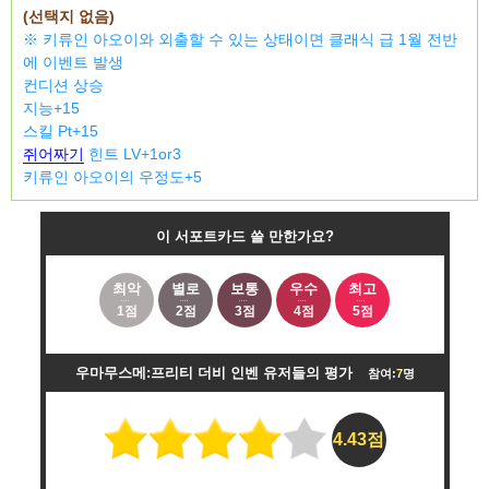
(선택지 없음)
※ 키류인 아오이와 외출할 수 있는 상태이면 클래식 급 1월 전반
에 이벤트 발생
컨디션 상승
지능+15
스킬 Pt+15
쥐어짜기
힌트 LV+1or3
키류인 아오이의 우정도+5
이 서포트카드 쓸 만한가요?
최악
별로
보통
우수
최고
1점
2점
3점
4점
5점
우마무스메:프리티 더비 인벤 유저들의 평가
참여:
7
명
4.43점