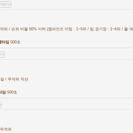
더보기+
위 / 순위 비율 50% 이하 (챔피언즈 미팅 : 1~5위 / 팀 경기장 : 1~6위 / 풀 게
쿨타임
500초
기+
질 / 무작위 직선
타임
500초
+
 무작위