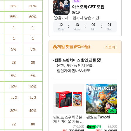
모집
28%
30%
아스오라 CBT 모집
08.19
55%
60%
참가자 모집까지 남은 기간
12
13
09
00
1
1
Days
Hours
Min
Sec
1
1
게임 핫딜 (PC/스팀)
스토어+
5%
5%
캡콤 프렌차이즈 할인 진행 중!
28
30
몬헌, 바하 등 인기 IP를
할인가에 만나보세요!
5%
5%
인벤게임즈 8월 특별 할인!
드래곤소드: 어웨이크닝 입점!
문명 7 특별 할인!
귀무자: 검의 길 예약 판매 중!
비스트 오브 리인카네이션 정식 출시!
커세어 코브 출시 기념 할인!
더 렐릭 퍼스트 가디언 정식 출시
베데스다 40주년 기념 할인 중!
마블 투혼 파이팅 소울즈 예약 판매 중!
캡콤 일부 상품 상시 할인
스타워즈 은하계 레이서
로블록스 기프트 카드 공식 입점
인기 퍼블리셔 모음!
스팀으로 만나는 드래곤소드!
조선&고려 DLC 출시 예정
10% 할인과
게임프릭 신작 IP
해적'섬'을 발전시키자!
설화x하드코어 액션!
베데스다의 명작들을
마블 히어로 총 출동&화려한 격투!
몬헌 와일즈 & 드래곤즈 도그마2
인벤게임즈에서 10% 추가 적립
Robux를 가장 안전하고
최대 90% 할인가를 만나보세요!
네이버혜택과 함께 만나보세요!
50%할인&추가 적립까지!
이니&베니 혜택까지!
네이버 혜택가와 함께 예약하세요!
할인&네이버혜택으로 만나보세요!
네이버페이 혜택과 만나보세요!
40주년 프로모션으로 만나보세요!
네이버 포인트 혜택까지!
일부 에디션 상시 할인!
혜택으로 예약 판매 중
편안하게 충전하세요
10%
10%
Lv 2
Lv 3
30%
40%
닌텐도 스위치 2 본
팰월드 Palworld
체 + 마리오 카트 월
72
80
드
746,000
5%
32,000