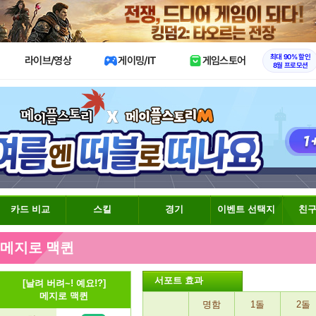
X
최대 90% 할인
라이브/영상
게이밍/IT
게임스토어
8월 프로모션
카드 비교
스킬
경기
이벤트 선택지
친구
] 메지로 맥퀸
서포트 효과
[날려 버려~! 예요!?]
메지로 맥퀸
명함
1돌
2돌