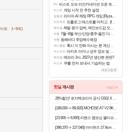
비스트 오브 리인카네이션 오픈 트레일러
PV
게임 시작 전 추천 설정
비스트
라이자 AI 채팅 RPG 게임 [RyzaChat: AI] 공개
섭컬겜
프롤로그 테스트를 마치고.. (feat. 리아)
리밋제로
AI발 원가 압박, 메인보드값 오르나
해외겜
이트 : 1~9위)
7월~8월 부산-단양-충주-울진 다녀왔어요~
여행
동해바다 추암해수욕장
여행
혹시 이 만화 아시는 분 계신가요
애니클립
아키츠 아키나 성우 정보 및 주요 필모
아스오라
메모리 3사, 2027년 생산분 완판?
해외겜
쿠를 먼저 보내서 기습하는 법
비스트
새로고침
핫딜
게시판
더보기+
28%할인! 로지텍코리아 공식 G502 X 유선 게이밍 마우스 블랙
[189,000 -> 89,920] MCHOSE A7 V2 8K 초경량 마우스 국내정발
[23,900 -> 8,900] 리벤스 엠보싱 물티슈 100매 x 10팩
[388,370 -> 227,040] 아이뮤즈 27.9cm K11 태블릿