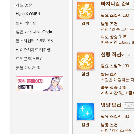
빠져나갈 준비
게임 영상
HyperX OMEN
필요 스킬Pt
180
브이 라이징
일반
발동 조건
선행 / 최종 코너 무작
일곱 개의 대죄: Origin
속도 상승
0.15
몬스터헌터 스토리즈3
지속 시간
1.8초 /
바이오하자드 레퀴엠
선행 직선○
더보
드래곤 퀘스트7
필요 스킬Pt
130
풋볼 매니저26
일반
발동 조건
스킬별 해당되는 각
속도 상승
0.15
지속 시간
3초 /
쿨
영양 보급
더보기
필요 스킬Pt
180
일반
발동 조건
선행 / 레이스 중반