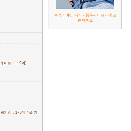
승리의 여신: 니케 기묭묭지 아르카나: 포
츈 메이트
게이트 : 1~9위)
경기장 : 1~6위 / 풀 게