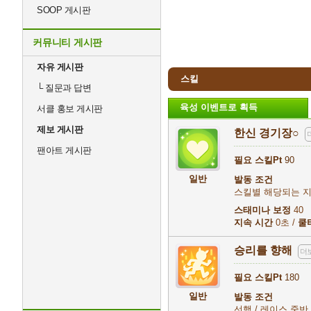
SOOP 게시판
커뮤니티 게시판
자유 게시판
스킬
└
질문과 답변
육성 이벤트로 획득
서클 홍보 게시판
제보 게시판
한신 경기장○
팬아트 게시판
필요 스킬Pt
90
일반
발동 조건
스킬별 해당되는 
스태미나 보정
40
지속 시간
0초 /
쿨
승리를 향해
더
필요 스킬Pt
180
일반
발동 조건
선행 / 레이스 중반 무