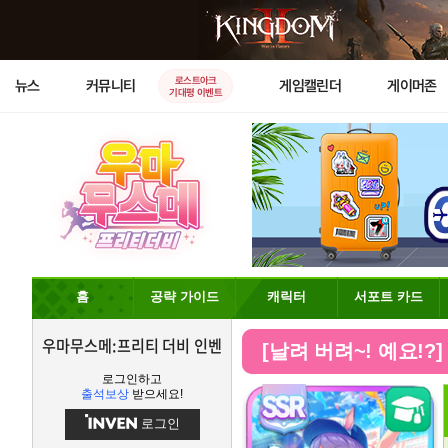
로스트아크
뉴스
커뮤니티
게임캘린더
게이머존
기대평 이벤트
홈
공략 가이드
캐릭터
서포트 카드
우마무스메:프리티 더비 인벤
[날려 버려~! 예요!?
로그인하고
출석보상
받으세요!
로그인