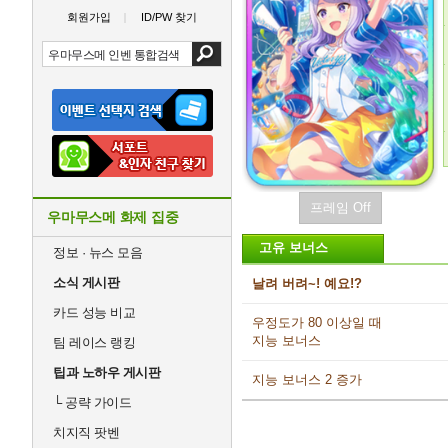
회원가입
ID/PW 찾기
프레임 Off
우마무스메 화제 집중
고유 보너스
정보 · 뉴스 모음
소식 게시판
날려 버려~! 예요!?
카드 성능 비교
우정도가 80 이상일 때
지능 보너스
팀 레이스 랭킹
팁과 노하우 게시판
지능 보너스 2 증가
└
공략 가이드
치지직 팟벤