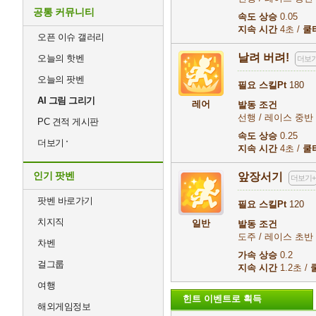
공통 커뮤니티
속도 상승
0.05
지속 시간
4초 /
쿨
오픈 이슈 갤러리
날려 버려!
오늘의 핫벤
더보기
오늘의 팟벤
필요 스킬Pt
180
AI 그림 그리기
레어
발동 조건
선행 / 레이스 중반 무
PC 견적 게시판
속도 상승
0.25
더보기
지속 시간
4초 /
쿨
인기 팟벤
앞장서기
더보기+
팟벤 바로가기
필요 스킬Pt
120
치지직
일반
발동 조건
도주 / 레이스 초반
차벤
가속 상승
0.2
걸그룹
지속 시간
1.2초 /
여행
힌트 이벤트로 획득
해외게임정보