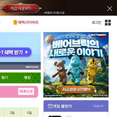
혜택.아이마트
로그인
인
벤
전
체
사
이
트
맵
 찾기
랭킹
목록으로
게임 캘린더
더보기+
3돌
4돌