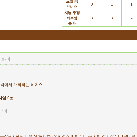
스킬
Pt
0
1
1
보너스
지능
우정
회복량
3
3
4
증가
더보기+
지역에서 개최되는 레이스
타임
0초
보기+
작위 / 순위 비율 50% 이하 (챔피언스 미팅 : 1~5위 / 팀 경기장 : 1~6위 / 풀 