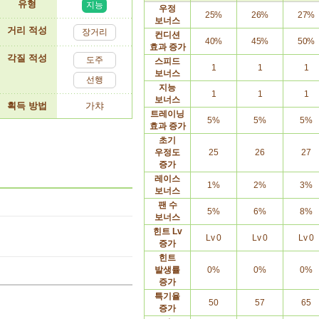
유형
지능
우정
25%
26%
27%
보너스
거리 적성
장거리
컨디션
40%
45%
50%
효과
증가
각질 적성
도주
스피드
1
1
1
보너스
선행
지능
1
1
1
보너스
획득 방법
가챠
트레이닝
5%
5%
5%
효과
증가
초기
우정도
25
26
27
증가
레이스
1%
2%
3%
보너스
팬
수
5%
6%
8%
보너스
힌트
Lv
Lv 0
Lv 0
Lv 0
증가
힌트
발생률
0%
0%
0%
증가
특기율
50
57
65
증가