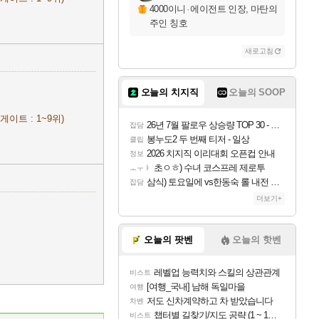
4000이니
·
에이전트 인장, 마탄의
주인 칭호
새로고침
오늘의 치지직
오늘의 SOOP
게이트 : 1~9위)
26년 7월 팔로우 상승량 TOP 30 - 월간 치지직
잡담
봉누도2 두 번째 티저 - 일상
클립
2026 치지직 이리대회 오픈컵 안내
정보
초ㅇㅎ) 수녀 코스프레 제로투
ㅗㅜㅑ
삼식) 토요일에 vs한동숙 롤 내전 예정
잡담
더보기+
오늘의 팟벤
오늘의 핫벤
레벨업 능력치와 스킬의 상관관계
비스트
[여행_국내] 남해 독일마을
여행
저도 신차계약하고 차 받았습니다
차벤
챕터별 길찾기/지도 공략 (1 ~ 12장)
비스트