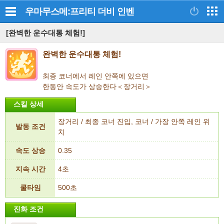
우마무스메:프리티 더비
인벤
[완벽한 운수대통 체험!]
완벽한 운수대통 체험!
최종 코너에서 레인 안쪽에 있으면
한동안 속도가 상승한다＜장거리＞
스킬 상세
장거리 / 최종 코너 진입, 코너 / 가장 안쪽 레인 위
발동 조건
치
속도 상승
0.35
지속 시간
4초
쿨타임
500초
진화 조건