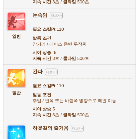
지속 시간
3초 /
쿨타임
500초
눈속임
더보기+
필요 스킬Pt
110
일반
발동 조건
장거리 / 레이스 종반 무작위
시야 상승
-5
지속 시간
3초 /
쿨타임
500초
간파
더보기+
필요 스킬Pt
110
일반
발동 조건
추입 / 안쪽 또는 바깥쪽 방향으로 레인 이동
시야 상승
5
지속 시간
3초 /
쿨타임
500초
하굣길의 즐거움
더보기+