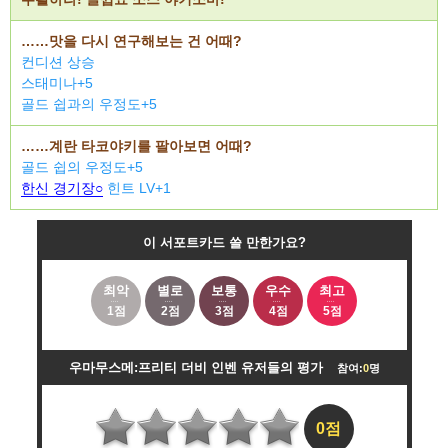
……맛을 다시 연구해보는 건 어때?
컨디션 상승
스태미나+5
골드 쉽과의 우정도+5
……계란 타코야키를 팔아보면 어때?
골드 쉽의 우정도+5
한신 경기장○
힌트 LV+1
이 서포트카드 쓸 만한가요?
최악
별로
보통
우수
최고
1점
2점
3점
4점
5점
우마무스메:프리티 더비 인벤 유저들의 평가
참여:
0
명
0점