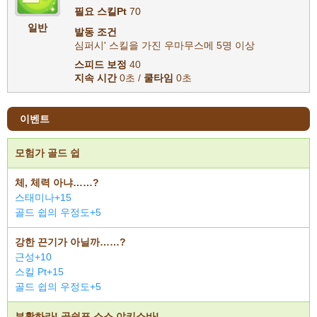
필요 스킬Pt
70
일반
발동 조건
심퍼시' 스킬을 가진 우마무스메 5명 이상
스피드 보정
40
지속 시간
0초 /
쿨타임
0초
이벤트
모험가 골드 쉽
체, 체력 아냐……?
스태미나+15
골드 쉽의 우정도+5
강한 끈기가 아닐까……?
근성+10
스킬 Pt+15
골드 쉽의 우정도+5
부활하라! 골쉽표 소스 야키소바!