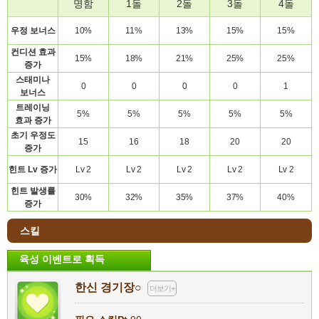
명함
1돌
2돌
3돌
4돌
우정
보너스
10%
11%
13%
15%
15%
컨디션
효과
15%
18%
21%
25%
25%
증가
스태미나
0
0
0
0
1
보너스
트레이닝
5%
5%
5%
5%
5%
효과
증가
초기
우정도
15
16
18
20
20
증가
힌트
Lv
증가
Lv 2
Lv 2
Lv 2
Lv 2
Lv 2
힌트
발생률
30%
32%
35%
37%
40%
증가
스킬
육성 이벤트로 획득
한신 경기장○
더보기+