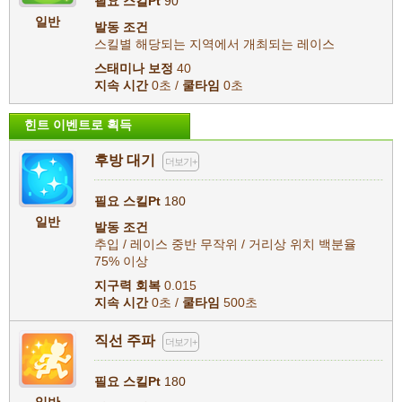
필요 스킬Pt
90
일반
발동 조건
스킬별 해당되는 지역에서 개최되는 레이스
스태미나 보정
40
지속 시간
0초 /
쿨타임
0초
힌트 이벤트로 획득
후방 대기
더보기+
필요 스킬Pt
180
일반
발동 조건
추입 / 레이스 중반 무작위 / 거리상 위치 백분율
75% 이상
지구력 회복
0.015
지속 시간
0초 /
쿨타임
500초
직선 주파
더보기+
필요 스킬Pt
180