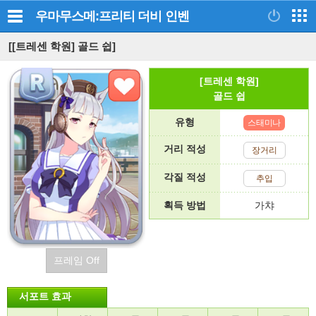
우마무스메:프리티 더비
인벤
[[트레센 학원] 골드 쉽]
[트레센 학원]
골드 쉽
유형
스태미나
거리 적성
장거리
각질 적성
추입
획득 방법
가챠
프레임 Off
서포트 효과