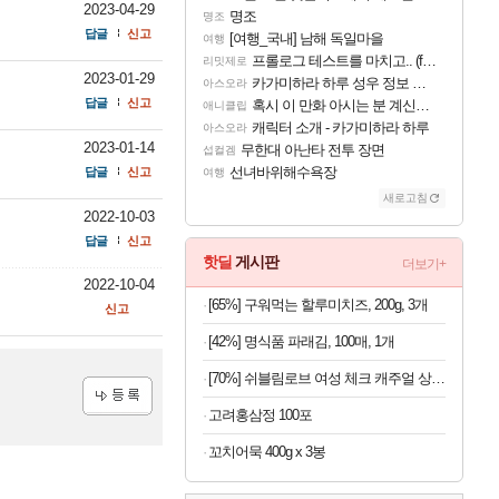
2023-04-29
명조
명조
답글
신고
[여행_국내] 남해 독일마을
여행
프롤로그 테스트를 마치고.. (feat. 리아)
리밋제로
2023-01-29
카가미하라 하루 성우 정보 및 주요 필모
아스오라
답글
신고
혹시 이 만화 아시는 분 계신가요
애니클립
캐릭터 소개 - 카가미하라 하루
아스오라
2023-01-14
무한대 아난타 전투 장면
섭컬겜
선녀바위해수욕장
답글
신고
여행
새로고침
2022-10-03
답글
신고
핫딜
게시판
더보기+
2022-10-04
[65%] 구워먹는 할루미치즈, 200g, 3개
신고
[42%] 명식품 파래김, 100매, 1개
[70%] 쉬블림로브 여성 체크 캐주얼 상하의 세트 안드리 GW1780, FREE, 1세트
고려홍삼정 100포
등록
꼬치어묵 400g x 3봉