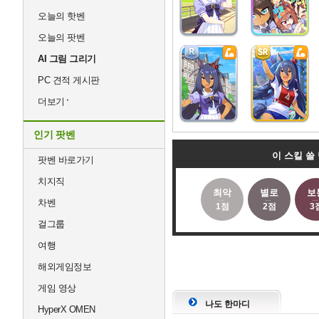
오늘의 핫벤
오늘의 팟벤
AI 그림 그리기
PC 견적 게시판
더보기
인기 팟벤
이 스킬 쓸
팟벤 바로가기
치지직
최악
별로
보
차벤
1점
2점
3
걸그룹
여행
해외게임정보
게임 영상
나도 한마디
HyperX OMEN