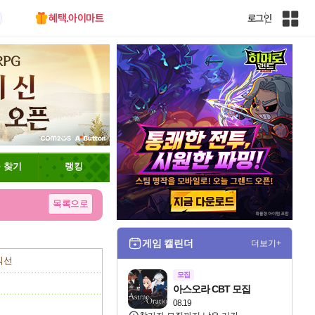
혜택.아이마트
로그인
인
벤
전
체
사
이
트
맵
 찾기
랭킹
목록으로
게임 캘린더
더보기+
직선
모집
아스오라 CBT 모집
08.19