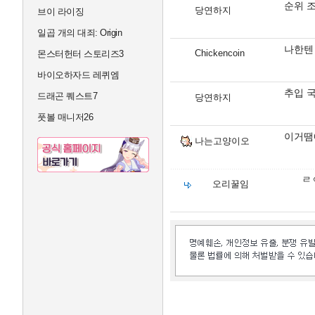
순위 
당연하지
브이 라이징
일곱 개의 대죄: Origin
나한텐
Chickencoin
몬스터헌터 스토리즈3
바이오하자드 레퀴엠
추입 
드래곤 퀘스트7
당연하지
풋볼 매니저26
이거땜
나는고양이오
ㄹ
오리꿀임