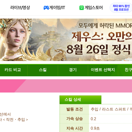
최대 90% 할인
라이브/영상
게이밍/IT
게임스토어
8월 프로모션
카드 비교
스킬
경기
이벤트 선택지
친구
스킬 상세
발동 조건
추입 / 라스트 스퍼트 / 
직선에서
가속 상승
0.2
한다＜작전・추입＞
지속 시간
0.9초