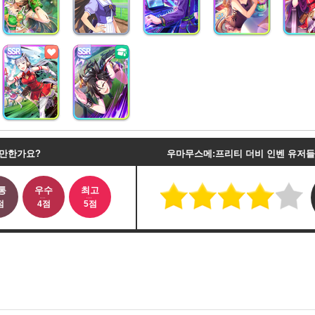
 만한가요?
우마무스메:프리티 더비 인벤 유저
통
우수
최고
점
4점
5점