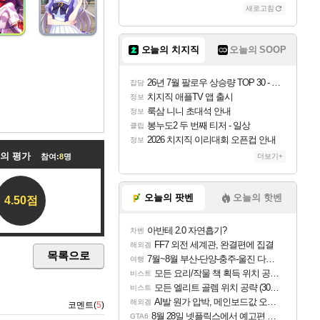
새로고침
오늘의 치지직
오늘의 SOOP
26년 7월 팔로우 상승량 TOP 30 - 월간 치지직
잡담
치지직 애플TV 앱 출시
정보
룩삼 니니 초대석 안내
정보
봉누도2 두 번째 티저 - 일상
클립
2026 치지직 이리대회 오픈컵 안내
정보
들의 평가
참여:
8
명
더보기+
오늘의 팟벤
오늘의 핫벤
4.50점
아반테 2.0 자연흡기?
차벤
FF7 외전 세계관, 완결편에 집결
해외겜
목록으로
7월~8월 부산-단양-충주-울진 다녀왔어요~
여행
모든 요리/작물 책 획득 위치 공략 (36개) - 미식가 도전과제
비스트
모든 엘리트 골렘 위치 공략 (30개) - 방랑 결투가
비스트
AI발 원가 압박, 메인보드값 오르나
해외겜
코멘트(
5
)
8월 28일 넷플릭스에서 예고편 공개 예정
GTA6