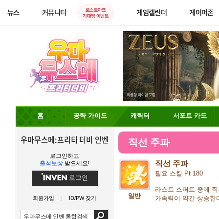
로스트아크
뉴스
커뮤니티
게임캘린더
게이머존
기대평 이벤트
홈
공략 가이드
캐릭터
서포트 카드
우마무스메:프리티 더비 인벤
직선 주파
로그인하고
직선 주파
출석보상
받으세요!
필요 스킬 Pt 180
로그인
라스트 스퍼트 중에 
일반
가속력이 약간 상승
회원가입
ID/PW 찾기