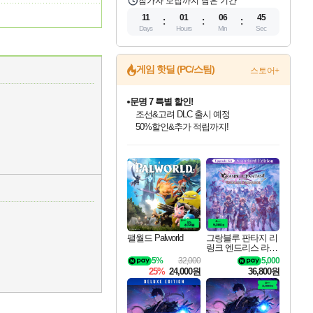
참가자 모집까지 남은 기간
11
01
06
45
Days
Hours
Min
Sec
게임 핫딜 (PC/스팀)
스토어+
문명 7 특별 할인!
조선&고려 DLC 출시 예정
50%할인&추가 적립까지!
인벤게임즈 8월 특별 할인!
드래곤소드: 어웨이크닝 입점!
마블 투혼 파이팅 소울즈 정식출시!
귀무자: 검의 길 예약 판매 중!
비스트 오브 리인카네이션 정식 출시!
커세어 코브 출시 기념 할인!
더 렐릭 퍼스트 가디언 정식 출시
베데스다 40주년 기념 할인 중!
캡콤 프렌차이즈 할인 진행 중!
캡콤 일부 상품 상시 할인
스타워즈 은하계 레이서
로블록스 기프트 카드 공식 입점
인기 퍼블리셔 모음!
스팀으로 만나는 드래곤소드!
마블 히어로 총 출동&화려한 격투!
10% 할인과
게임프릭 신작 IP
해적'섬'을 발전시키자!
설화x하드코어 액션!
베데스다의 명작들을
몬헌, 바하 등 인기 IP를
몬헌 와일즈 & 드래곤즈 도그마2
인벤게임즈에서 10% 추가 적립
Robux를 가장 안전하고
최대 90% 할인가를 만나보세요!
네이버혜택과 함께 만나보세요!
네이버 포인트 혜택까지!
이니&베니 혜택까지!
네이버 혜택가와 함께 예약하세요!
할인&네이버혜택으로 만나보세요!
네이버페이 혜택과 만나보세요!
40주년 프로모션으로 만나보세요!
할인가에 만나보세요!
일부 에디션 상시 할인!
혜택으로 예약 판매 중
편안하게 충전하세요
팰월드 Palworld
그랑블루 판타지 리
링크 엔드리스 라그
나로크 업그레이드
5%
32,000
5,000
킷 Granblue Fantasy
25%
24,000원
36,800원
Relink Endless Ragn
arok Upgrade Kit DL
C