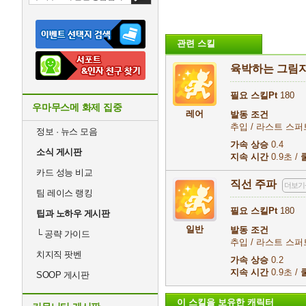
관련 스킬
육박하는 그림
필요 스킬Pt
180
우마무스메 화제 집중
레어
발동 조건
추입 / 라스트 스퍼
정보 · 뉴스 모음
가속 상승
0.4
소식 게시판
지속 시간
0.9초 /
카드 성능 비교
직선 주파
더보기
팀 레이스 랭킹
필요 스킬Pt
180
팁과 노하우 게시판
일반
발동 조건
└
공략 가이드
추입 / 라스트 스퍼
치지직 팟벤
가속 상승
0.2
지속 시간
0.9초 /
SOOP 게시판
이 스킬을 보유한 캐릭터