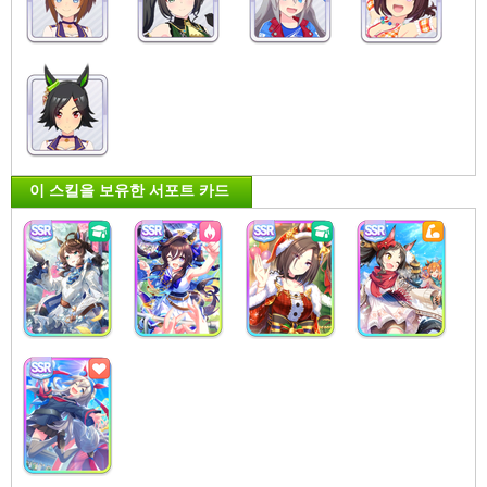
이 스킬을 보유한 서포트 카드