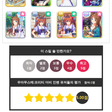
이 스킬 쓸 만한가요?
최악
별로
보통
우수
최고
1점
2점
3점
4점
5점
우마무스메:프리티 더비 인벤 유저들의 평가
참여:
1
명
5.00점