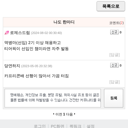
목록으로
나도 한마디
코멘트(
2
)
로제스드림
0
(2024-08-02 00:30:40)
역병마(선입) 2기 이상 채용하고
티어픽이 선입인 챔미라면 자주 발동
[답글]
당연하지
0
(2023-05-05 20:32:38)
카프리콘배 선행이 많아서 가끔 터짐
[답글]
이전
1
다음
로그인
PC화면
퀵링크
설정