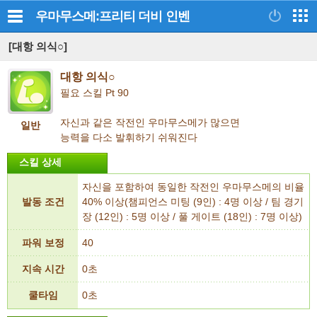
우마무스메:프리티 더비
인벤
[대항 의식○]
대항 의식○
필요 스킬 Pt 90
자신과 같은 작전인 우마무스메가 많으면
일반
능력을 다소 발휘하기 쉬워진다
스킬 상세
자신을 포함하여 동일한 작전인 우마무스메의 비율
발동 조건
40% 이상(챔피언스 미팅 (9인) : 4명 이상 / 팀 경기
장 (12인) : 5명 이상 / 풀 게이트 (18인) : 7명 이상)
파워 보정
40
지속 시간
0초
쿨타임
0초