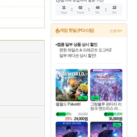
참가자 모집까지 남은 기간
11
02
44
22
Days
Hours
Min
Sec
게임 핫딜 (PC/스팀)
스토어+
캡콤 일부 상품 상시 할인
몬헌 와일즈 & 드래곤즈 도그마2
일부 에디션 상시 할인!
인벤게임즈 8월 특별 할인!
드래곤소드: 어웨이크닝 입점!
문명 7 특별 할인!
마블 투혼 파이팅 소울즈 정식출시!
귀무자: 검의 길 예약 판매 중!
비스트 오브 리인카네이션 정식 출시!
커세어 코브 출시 기념 할인!
더 렐릭 퍼스트 가디언 정식 출시
베데스다 40주년 기념 할인 중!
캡콤 프렌차이즈 할인 진행 중!
스타워즈 은하계 레이서
로블록스 기프트 카드 공식 입점
인기 퍼블리셔 모음!
스팀으로 만나는 드래곤소드!
조선&고려 DLC 출시 예정
마블 히어로 총 출동&화려한 격투!
10% 할인과
게임프릭 신작 IP
해적'섬'을 발전시키자!
설화x하드코어 액션!
베데스다의 명작들을
몬헌, 바하 등 인기 IP를
인벤게임즈에서 10% 추가 적립
Robux를 가장 안전하고
최대 90% 할인가를 만나보세요!
네이버혜택과 함께 만나보세요!
50%할인&추가 적립까지!
네이버 포인트 혜택까지!
이니&베니 혜택까지!
네이버 혜택가와 함께 예약하세요!
할인&네이버혜택으로 만나보세요!
네이버페이 혜택과 만나보세요!
40주년 프로모션으로 만나보세요!
할인가에 만나보세요!
혜택으로 예약 판매 중
편안하게 충전하세요
팰월드 Palworld
그랑블루 판타지 리
링크 엔드리스 라그
나로크 업그레이드
5%
32,000
5,000
킷 Granblue Fantasy
25%
24,000원
36,800원
Relink Endless Ragn
arok Upgrade Kit DL
C