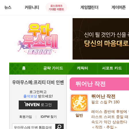
로스트아크
뉴스
커뮤니티
게임캘린더
게이머존
기대평 이벤트
홈
공략 가이드
캐릭터
서포트 카드
우마무스메:프리티 더비 인벤
뛰어난 작전
로그인하고
뛰어난 작전
출석보상
받으세요!
필요 스킬 Pt 180
로그인
레이스 종반에 후방에
일반
라스트 스퍼트 중일 때
회원가입
ID/PW 찾기
속도가 약간 상승한다
＜작전・추입＞