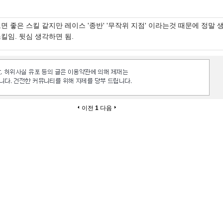
면 좋은 스킬 같지만 레이스 '종반' '무작위 지점' 이라는것 때문에 정말 
킬임. 뒷심 생각하면 됨.
이전
1
다음