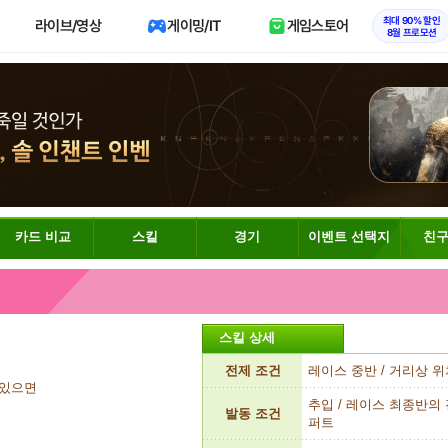
최대 90% 할인
라이브/영상
게이밍/IT
게임스토어
8월 프로모션
카드 비교
스킬
경기
이벤트 선택지
친구
스킬 상세
전제 조건
레이스 중반 / 거리상 위
 있으면
추입 / 레이스 최종반의 
발동 조건
퍼트