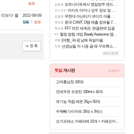
신고
포트나이트에서 명일방주 엔드필드 [펠리카] 판매 예정
섭컬겜
아키츠 아키나 성우 정보 및 주요 필모
아스오라
생각보다 별
2022-08-09
무한대 아난타가 넷이즈 어플 달력에 일정 등록
섭컬겜
답글
신고
중국 CXMT, D램 매출 점유율 7%…글로벌 4위로 부상
해외겜
FF7 외전 세계관, 완결편에 집결
해외겜
힐링 탐험 게임 Bearly Awesome 챕터 1 트레일러
PV
[여행_국내] 남해 독일마을
여행
선생님들 차 시동 끌 때 꾸르륵소리나는데
차벤
새로고침
등록
핫딜
게시판
더보기+
고려홍삼정 100포
연세우유 프로틴 190ml x 16개
유기농 착즙 레몬 25g x 50개
쑤욱빼 다이어트 28포 x 3박스
요거프레소 카페라떼 10개 + 카페모카 10개