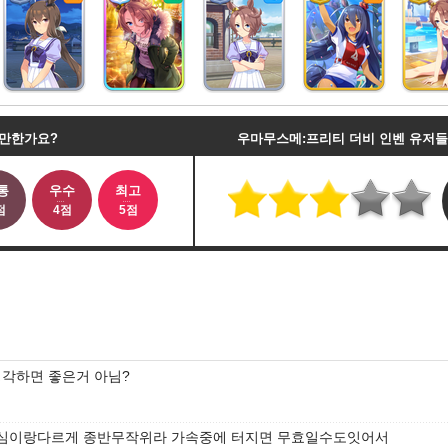
 만한가요?
우마무스메:프리티 더비 인벤 유저
통
우수
최고
점
4점
5점
생각하면 좋은거 아님?
심이랑다르게 종반무작위라 가속중에 터지면 무효일수도잇어서