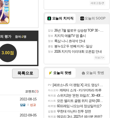
새로고침
오늘의 치지직
오늘의 SOOP
26년 7월 팔로우 상승량 TOP 30 - 월간 치지직
잡담
치지직 애플TV 앱 출시
정보
들의 평가
참여:
2
명
룩삼 니니 초대석 안내
정보
봉누도2 두 번째 티저 - 일상
클립
2026 치지직 이리대회 오픈컵 안내
정보
3.00점
더보기+
목록으로
오늘의 팟벤
오늘의 핫벤
[페르소나5: 더 팬텀 X] 괴도 영상 l 타카마키 안·댄싱 스타
PV
캐릭터 소개 - 카가미하라 하루
아스오라
코멘트(
3
)
스위치2판 ‘몬헌 와일즈’, 30~40fps 목표 추정
해외겜
2022-08-15
모든 엘리트 골렘 위치 공략 (30개) - 방랑 결투가
비스트
답글
신고
60프레임 나오는데 정상일까요?
레퀴엠
무한대 아난타 전투 장면
섭컬겜
2022-09-05
메모리 3사, 2027년 생산분 완판?
해외겜