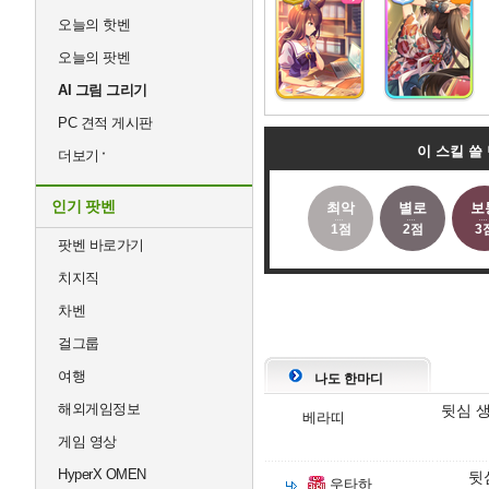
오늘의 핫벤
오늘의 팟벤
AI 그림 그리기
PC 견적 게시판
이 스킬 쓸
더보기
인기 팟벤
최악
별로
보
1점
2점
3
팟벤 바로가기
치지직
차벤
걸그룹
여행
나도 한마디
해외게임정보
뒷심 
베라띠
게임 영상
HyperX OMEN
뒷
우타하