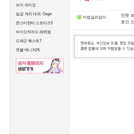
브이 라이징
일곱 개의 대죄: Origin
언뜻 보
마법길라잡이
로인 스
몬스터헌터 스토리즈3
바이오하자드 레퀴엠
드래곤 퀘스트7
풋볼 매니저26