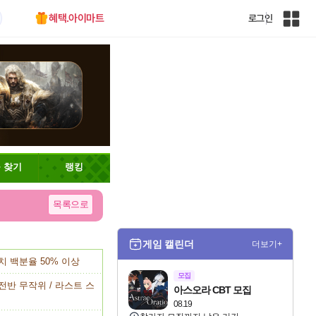
혜택.아이마트
로그인
인
벤
전
체
사
이
트
맵
 찾기
랭킹
목록으로
게임 캘린더
더보기+
치 백분율 50% 이상
모집
전반 무작위 / 라스트 스
아스오라 CBT 모집
08.19