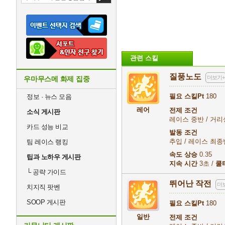
관련 스킬
질풍노도
더보기+
우마무스메 화제 집중
필요 스킬Pt
180
정보 · 뉴스 모음
레어
전제 조건
소식 게시판
레이스 중반 / 거리
카드 성능 비교
발동 조건
추입 / 레이스 최종
팀 레이스 랭킹
속도 상승
0.35
팁과 노하우 게시판
지속 시간
3초 /
쿨
└
공략 가이드
뛰어난 작전
더
치지직 팟벤
SOOP 게시판
필요 스킬Pt
180
일반
전제 조건