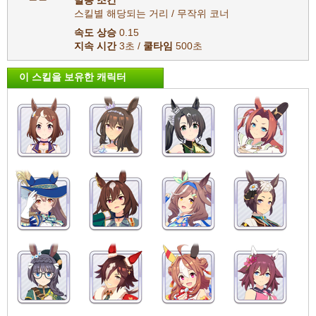
발동 조건
스킬별 해당되는 거리 / 무작위 코너
속도 상승
0.15
지속 시간
3초 /
쿨타임
500초
이 스킬을 보유한 캐릭터