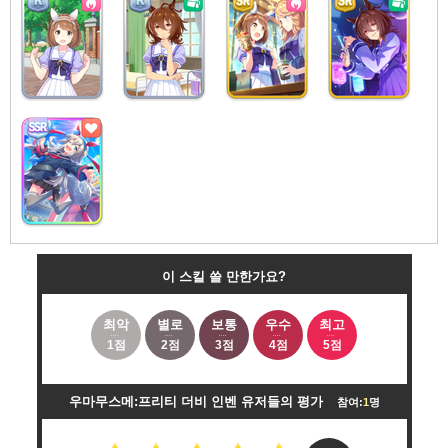
이 스킬 쓸 만한가요?
최악
별로
보통
우수
최고
1점
2점
3점
4점
5점
우마무스메:프리티 더비 인벤 유저들의 평가
참여:
1
명