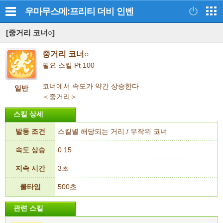
우마무스메:프리티 더비
인벤
[중거리 코너○]
중거리 코너○
필요 스킬 Pt 100
코너에서 속도가 약간 상승한다
일반
＜중거리＞
스킬 상세
발동 조건
스킬별 해당되는 거리 / 무작위 코너
속도 상승
0.15
지속 시간
3초
쿨타임
500초
관련 스킬