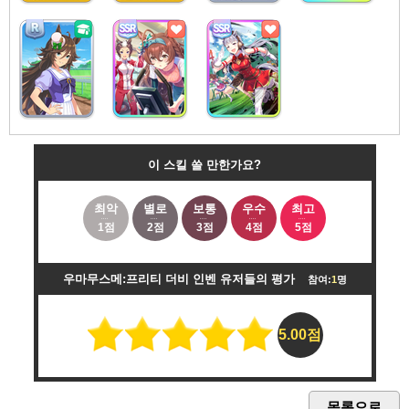
이 스킬 쓸 만한가요?
최악
별로
보통
우수
최고
1점
2점
3점
4점
5점
우마무스메:프리티 더비 인벤 유저들의 평가
참여:
1
명
5.00점
목록으로