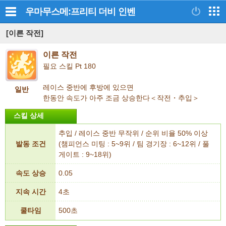
우마무스메:프리티 더비
인벤
[이른 작전]
이른 작전
필요 스킬 Pt 180
레이스 중반에 후방에 있으면
일반
한동안 속도가 아주 조금 상승한다＜작전・추입＞
스킬 상세
추입 / 레이스 중반 무작위 / 순위 비율 50% 이상
발동 조건
(챔피언스 미팅 : 5~9위 / 팀 경기장 : 6~12위 / 풀
게이트 : 9~18위)
속도 상승
0.05
지속 시간
4초
쿨타임
500초