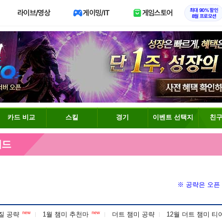
최대 90% 할인
라이브/영상
게이밍/IT
게임스토어
8월 프로모션
카드 비교
스킬
경기
이벤트 선택지
친구
이드
※ 공략은 오픈
new
new
각질 공략
1월 챔미 추천마
더트 챔미 공략
12월 더트 챔미 티