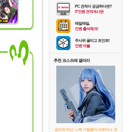
PC 견적이 궁금하다면?
IT인벤 견적게시판
매일매일,
인벤 출석체크!
주사위 굴리고 포인트!
인벤 마블
추천 코스프레 갤러리
승리의 여신: 니케 기묭묭지 아르카나: 포