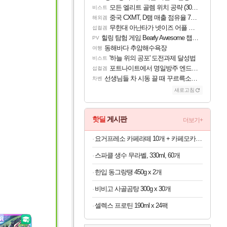
모든 엘리트 골렘 위치 공략 (30개) - 방랑 결투가
비스트
중국 CXMT, D램 매출 점유율 7%…글로벌 4위로 부상
해외겜
무한대 아난타가 넷이즈 어플 달력에 일정 등록
섭컬겜
힐링 탐험 게임 Bearly Awesome 챕터 1 트레일러
PV
동해바다 추암해수욕장
여행
'하늘 위의 공포' 도전과제 달성법
비스트
포트나이트에서 명일방주 엔드필드 [펠리카] 판매 예정
섭컬겜
선생님들 차 시동 끌 때 꾸르륵소리나는데
차벤
새로고침
핫딜
게시판
더보기+
요거프레소 카페라떼 10개 + 카페모카 10개
스파클 생수 무라벨, 330ml, 60개
한입 동그랑땡 450g x 2개
비비고 사골곰탕 300g x 30개
셀렉스 프로틴 190ml x 24팩