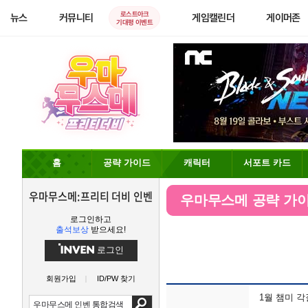
로스트아크
뉴스
커뮤니티
게임캘린더
게이머존
기대평 이벤트
홈
공략 가이드
캐릭터
서포트 카드
우마무스메:프리티 더비 인벤
우마무스메 공략 가
로그인하고
출석보상
받으세요!
로그인
회원가입
ID/PW 찾기
1월 챔미 