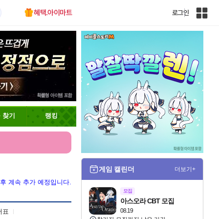
혜택.아이마트
로그인
인
벤
전
체
사
이
트
맵
 찾기
랭킹
게임 캘린더
더보기+
 후 계속 추가 예정입니다.
모집
아스오라 CBT 모집
08.19
어표