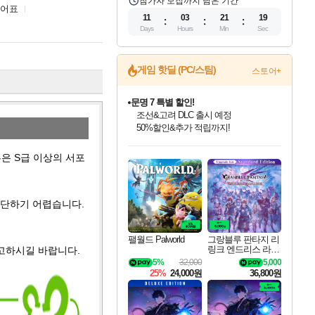
참가자 모집까지 남은 기간
티어표
11
03
21
18
Days
Hours
Min
Sec
게임 핫딜 (PC/스팀)
스토어+
마블 투혼 파이팅 소울즈 정식출시!
마블 히어로 총 출동&화려한 격투!
네이버 포인트 혜택까지!
인벤게임즈 8월 특별 할인!
드래곤소드: 어웨이크닝 입점!
문명 7 특별 할인!
귀무자: 검의 길 예약 판매 중!
비스트 오브 리인카네이션 정식 출시!
커세어 코브 출시 기념 할인!
더 렐릭 퍼스트 가디언 정식 출시
베데스다 40주년 기념 할인 중!
캡콤 프렌차이즈 할인 진행 중!
캡콤 일부 상품 상시 할인
스타워즈 은하계 레이서
로블록스 기프트 카드 공식 입점
인기 퍼블리셔 모음!
스팀으로 만나는 드래곤소드!
조선&고려 DLC 출시 예정
10% 할인과
게임프릭 신작 IP
해적'섬'을 발전시키자!
설화x하드코어 액션!
베데스다의 명작들을
몬헌, 바하 등 인기 IP를
몬헌 와일즈 & 드래곤즈 도그마2
인벤게임즈에서 10% 추가 적립
Robux를 가장 안전하고
은 S급 이상의 서포
최대 90% 할인가를 만나보세요!
네이버혜택과 함께 만나보세요!
50%할인&추가 적립까지!
이니&베니 혜택까지!
네이버 혜택가와 함께 예약하세요!
할인&네이버혜택으로 만나보세요!
네이버페이 혜택과 만나보세요!
40주년 프로모션으로 만나보세요!
할인가에 만나보세요!
일부 에디션 상시 할인!
혜택으로 예약 판매 중
편안하게 충전하세요
판단하기 어렵습니다.
팰월드 Palworld
그랑블루 판타지 리
링크 엔드리스 라그
참고하시길 바랍니다.
나로크 업그레이드
5%
32,000
5,000
킷 Granblue Fantasy
25%
24,000원
36,800원
Relink Endless Ragn
arok Upgrade Kit DL
C