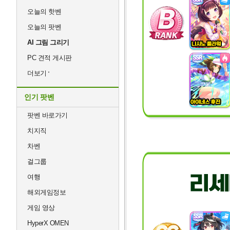
오늘의 핫벤
오늘의 팟벤
AI 그림 그리기
PC 견적 게시판
더보기
인기 팟벤
팟벤 바로가기
치지직
차벤
걸그룹
여행
해외게임정보
게임 영상
HyperX OMEN