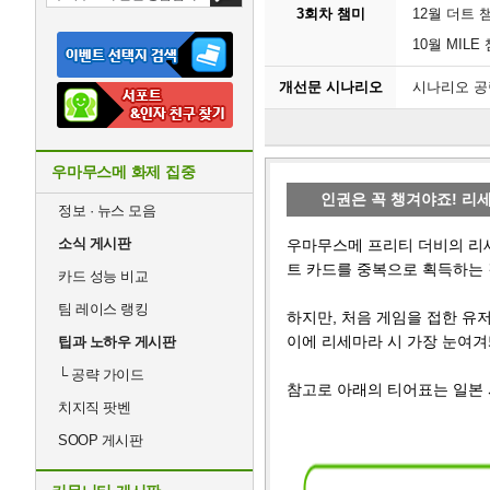
3회차 챔미
12월 더트
10월 MIL
개선문 시나리오
시나리오 
우마무스메 화제 집중
인권은 꼭 챙겨야죠! 리
정보 · 뉴스 모음
소식 게시판
우마무스메 프리티 더비의 리세
트 카드를 중복으로 획득하는 
카드 성능 비교
팀 레이스 랭킹
하지만, 처음 게임을 접한 유
이에 리세마라 시 가장 눈여겨
팁과 노하우 게시판
└
공략 가이드
참고로 아래의 티어표는 일본 
치지직 팟벤
SOOP 게시판