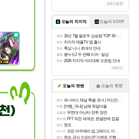
새로고침
오늘의 치지직
오늘의 SOOP
26년 7월 팔로우 상승량 TOP 30 - 월간 치지직
잡담
치지직 애플TV 앱 출시
정보
룩삼 니니 초대석 안내
정보
봉누도2 두 번째 티저 - 일상
클립
2026 치지직 이리대회 오픈컵 안내
정보
더보기+
오늘의 팟벤
오늘의 핫벤
유니버스 채널 특별 코너 | 자신만의 스타일
명조
[여행_국내] 남해 독일마을
여행
무한대 아난타 전투 장면
섭컬겜
FF7 외전 세계관, 완결편에 집결
해외겜
명조
명조
모든 바우에라 업그레이드 아이템 획득 위치 공략 (89개)
비스트
명조 공식 이모티콘 이벤트 진행해봤습니다! 참여부터 추첨까지????
명조