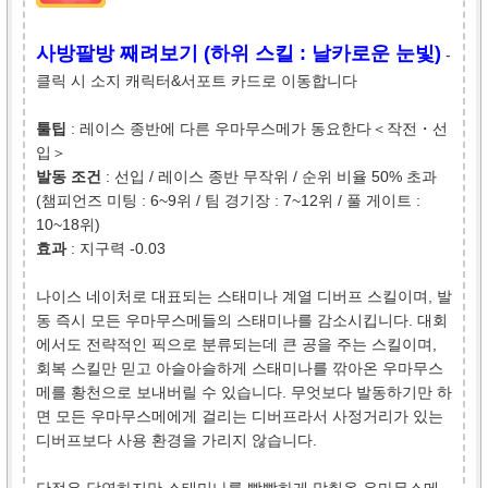
사방팔방 째려보기 (하위 스킬 : 날카로운 눈빛)
-
클릭 시 소지 캐릭터&서포트 카드로 이동합니다
툴팁
: 레이스 종반에 다른 우마무스메가 동요한다＜작전・선
입＞
발동 조건
: 선입 / 레이스 종반 무작위 / 순위 비율 50% 초과
(챔피언즈 미팅 : 6~9위 / 팀 경기장 : 7~12위 / 풀 게이트 :
10~18위)
효과
: 지구력 -0.03
나이스 네이처로 대표되는 스태미나 계열 디버프 스킬이며, 발
동 즉시 모든 우마무스메들의 스태미나를 감소시킵니다. 대회
에서도 전략적인 픽으로 분류되는데 큰 공을 주는 스킬이며,
회복 스킬만 믿고 아슬아슬하게 스태미나를 깎아온 우마무스
메를 황천으로 보내버릴 수 있습니다. 무엇보다 발동하기만 하
면 모든 우마무스메에게 걸리는 디버프라서 사정거리가 있는
디버프보다 사용 환경을 가리지 않습니다.