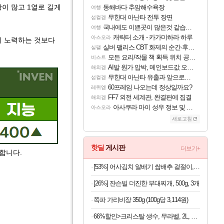
이 많고 1열로 길게
동해바다 추암해수욕장
여행
무한대 아난타 전투 장면
섭컬겜
국내에도 이쁜곳이 많은것 같습니다
여행
캐릭터 소개 - 카가미하라 하루
아스오라
에 노력하는 것보다
실버 팰리스 CBT 화제의 순간·후기 모음
실팰
모든 요리/작물 책 획득 위치 공략 (36개) - 미식가 도전과제
비스트
AI발 원가 압박, 메인보드값 오르나
해외겜
무한대 아난타 유출과 앞으로의 예상 (루머)
섭컬겜
60프레임 나오는데 정상일까요?
레퀴엠
FF7 외전 세계관, 완결편에 집결
해외겜
아사쿠라 마이 성우 정보 및 주요 필모
아스오라
새로고침
핫딜
게시판
더보기+
요합니다.
[53%] 어사김치 알배기 쌈배추 겉절이, 2kg, 1개
[26%] 쟌슨빌 더진한 부대찌개, 500g, 3개
쪽파 가리비장 350g (100g당 3,114원)
66%할인>크리스탈 생수, 무라벨, 2L, 12개