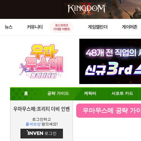
로스트아크
뉴스
커뮤니티
게임캘린더
게이머존
기대평 이벤트
홈
공략 가이드
캐릭터
서포트 카드
우마무스메:프리티 더비 인벤
우마무스메 공략 가
로그인하고
출석보상
받으세요!
로그인