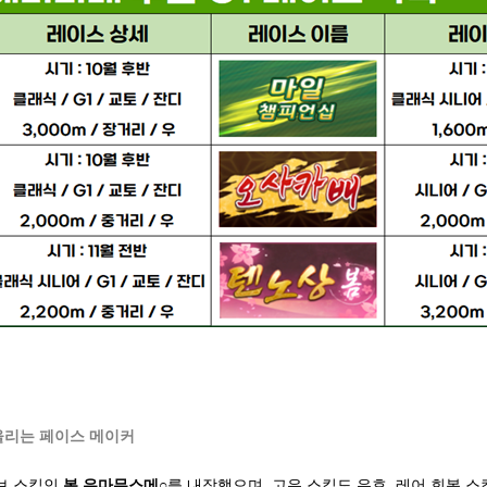
어울리는 페이스 메이커
브 스킬인
봄 우마무스메○
를 내장했으며, 고유 스킬도 유효, 레어 회복 스