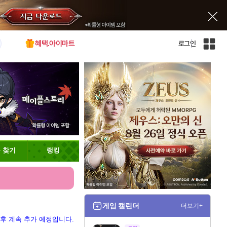
혜택.아이마트
로그인
인
벤
전
체
사
이
트
맵
 찾기
랭킹
게임 캘린더
더보기+
 후 계속 추가 예정입니다.