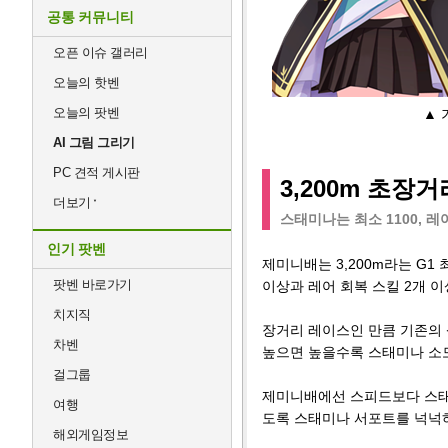
공통 커뮤니티
오픈 이슈 갤러리
오늘의 핫벤
오늘의 팟벤
▲ 
AI 그림 그리기
PC 견적 게시판
3,200m 초장
더보기
스태미나는 최소 1100, 레
인기 팟벤
제미니배는 3,200m라는 G1
팟벤 바로가기
이상과 레어 회복 스킬 2개 
치지직
장거리 레이스인 만큼 기존의 
차벤
높으면 높을수록 스태미나 소
걸그룹
제미니배에선 스피드보다 스태미나
여행
도록 스태미나 서포트를 넉넉
해외게임정보