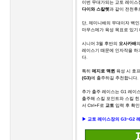
이번 무대가되는 교토 레이스장
다이와 스칼렛
과 같이 전천후
단, 제미니배의 무대이자 백인
마무스메가 육성 목표로 있기 
시니어 3월 후반의
오사카배
의
레이스기 때문에 인자작을 하
다.
특히
메지로 맥퀸
육성 시 호
(G3)
에 출주하길 추천합니다.
추가 출주 레이스는 G1 레이
출주해 스킬 포인트와 스킬 힌
서 Ctrl+F로
교토
입력 후 확인
▶ 교토 레이스장의 G3~G2