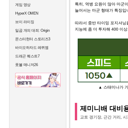
특히, 역병 요원이 많아 마군
게임 영상
늘어서는 마군 형태가 특징입
HyperX OMEN
브이 라이징
따라서 중반 타이밍 포지셔닝
지능에 좀 더 투자해 400 이
일곱 개의 대죄: Origin
몬스터헌터 스토리즈3
바이오하자드 레퀴엠
드래곤 퀘스트7
풋볼 매니저26
▲ 스태미나가 가
제미니배 대비용
교토 경기장, 근간 거리, 시