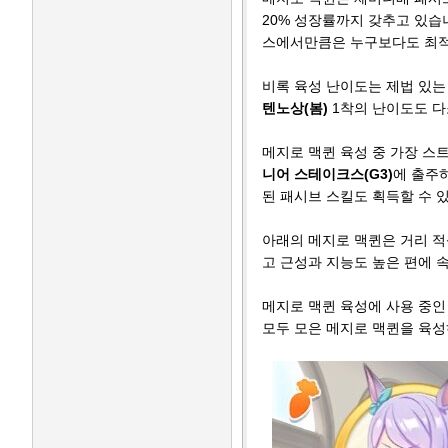
20% 성장률까지 갖추고 있습니
스에서만큼은 누구보다도 최
비록 육성 난이도는 제법 있는
텐노상(봄)
1착의 난이도도 다
메지로 맥퀸 육성 중 가장 스
니어 스테이크스(G3)
에 출주
된 패시브 스킬도 획득할 수 
아래의 메지로 맥퀸은 거리 적성
고 근성과 지능도 높은 편에 
메지로 맥퀸 육성에 사용 중인
모두 모은 메지로 맥퀸을 육성