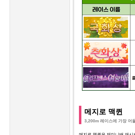
메지로 맥퀸
3,200m 레이스에 가장 
메지로 맥퀸은 제미니배 패시