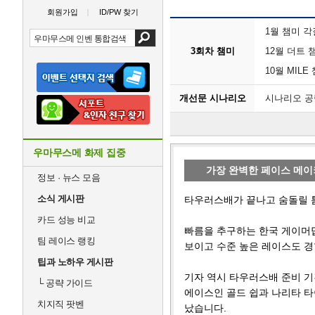
회원가입
ID/PW 찾기
1월 챔미 
3회차 챔미
12월 더트
10월 MIL
개선문 시나리오
시나리오 
우마무스메 화제 집중
가장 완벽한 페이스 메이
정보 · 뉴스 모음
소식 게시판
타우러스배가 끝나고 숨돌릴 틈
카드 성능 비교
빠름을 추구하는 한국 게이머답
팀 레이스 랭킹
보이고 수준 높은 레이스도 경
팁과 노하우 게시판
기자 역시 타우러스배 준비 
└
공략 가이드
에이스인 골드 쉽과 나리타 
치지직 팟벤
났습니다.