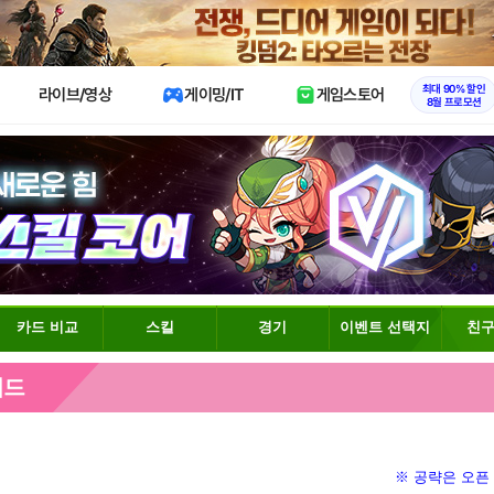
X
최대 90% 할인
라이브/영상
게이밍/IT
게임스토어
8월 프로모션
카드 비교
스킬
경기
이벤트 선택지
친구
이드
※ 공략은 오픈