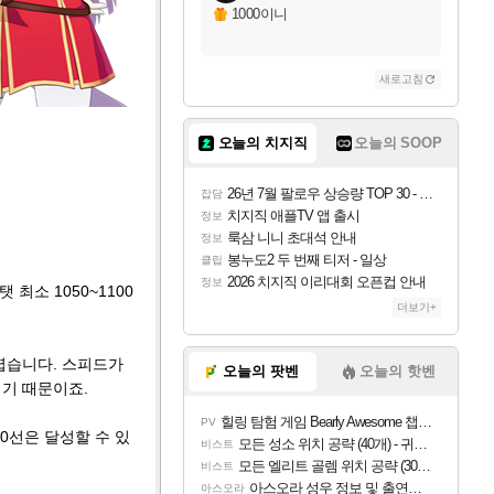
1000이니
새로고침
오늘의 치지직
오늘의 SOOP
26년 7월 팔로우 상승량 TOP 30 - 월간 치지직
잡담
치지직 애플TV 앱 출시
정보
룩삼 니니 초대석 안내
정보
봉누도2 두 번째 티저 - 일상
클립
2026 치지직 이리대회 오픈컵 안내
정보
최소 1050~1100
더보기+
렵습니다. 스피드가
오늘의 팟벤
오늘의 핫벤
기 때문이죠.
힐링 탐험 게임 Bearly Awesome 챕터 1 트레일러
PV
0선은 달성할 수 있
모든 성소 위치 공략 (40개) - 귀환한 영혼 도전과제
비스트
모든 엘리트 골렘 위치 공략 (30개) - 방랑 결투가
비스트
아스오라 성우 정보 및 출연작 모음
아스오라