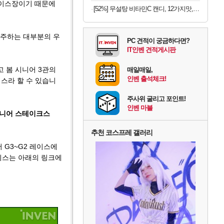
레이스장이기 때문에
[52%] 무설탕 비타민C 캔디, 12가지맛, 1kg, 1개
출주하는 대부분의 우
PC 견적이 궁금하다면?
IT인벤 견적게시판
 봄 시니어 3관의
매일매일,
인벤 출석체크!
스라 할 수 있습니
주사위 굴리고 포인트!
인벤 마블
주니어 스테이크스
추천 코스프레 갤러리
 G3~G2 레이스에
레이스는 아래의 링크에