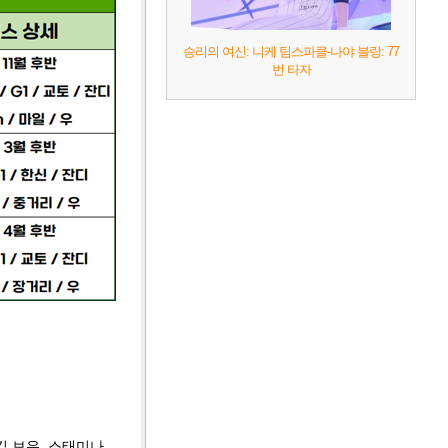
승리의 여신: 니케 팀스파클-나야 블랑: 77
번 타자
킬 보유, 스태미나