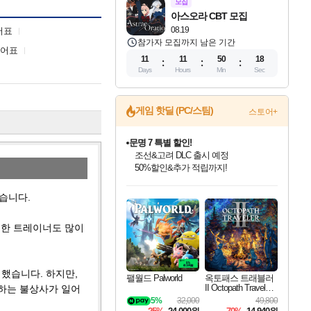
모집
아스오라 CBT 모집
08.19
어표
참가자 모집까지 남은 기간
티어표
11
11
50
17
Days
Hours
Min
Sec
게임 핫딜 (PC/스팀)
스토어+
마블 투혼 파이팅 소울즈 정식출시!
마블 히어로 총 출동&화려한 격투!
네이버 포인트 혜택까지!
인벤게임즈 8월 특별 할인!
드래곤소드: 어웨이크닝 입점!
문명 7 특별 할인!
귀무자: 검의 길 예약 판매 중!
비스트 오브 리인카네이션 정식 출시!
커세어 코브 출시 기념 할인!
더 렐릭 퍼스트 가디언 정식 출시
베데스다 40주년 기념 할인 중!
캡콤 프렌차이즈 할인 진행 중!
캡콤 일부 상품 상시 할인
스타워즈 은하계 레이서
로블록스 기프트 카드 공식 입점
인기 퍼블리셔 모음!
스팀으로 만나는 드래곤소드!
조선&고려 DLC 출시 예정
10% 할인과
게임프릭 신작 IP
해적'섬'을 발전시키자!
설화x하드코어 액션!
베데스다의 명작들을
몬헌, 바하 등 인기 IP를
몬헌 와일즈 & 드래곤즈 도그마2
인벤게임즈에서 10% 추가 적립
Robux를 가장 안전하고
습니다.
최대 90% 할인가를 만나보세요!
네이버혜택과 함께 만나보세요!
50%할인&추가 적립까지!
이니&베니 혜택까지!
네이버 혜택가와 함께 예약하세요!
할인&네이버혜택으로 만나보세요!
네이버페이 혜택과 만나보세요!
40주년 프로모션으로 만나보세요!
할인가에 만나보세요!
일부 에디션 상시 할인!
혜택으로 예약 판매 중
편안하게 충전하세요
유한 트레이너도 많이
했습니다. 하지만,
팰월드 Palworld
옥토패스 트래블러
II Octopath Traveler I
하는 불상사가 일어
I
5%
32,000
49,800