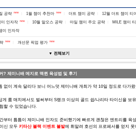
new
new
각질 공략
1월 챔미 추천마
더트 챔미 공략
12월 더트 챔미 티
new
 챔미 인자작
10월 말오스 공략
마일 챔미 주요 공략
MILE 챔미 
E 챔미 인자작
new
new
공략
개선문 픽업 평가
▼ 전체보기
커? 제미니배 메지로 맥퀸 육성법 및 후기
 없이 계속 달리다 보니 어느덧 제미니배 개최가 약 10일 정도로 다가왔
게 룸 매치에서도 벌써부터 S랭크 이상의 골드 쉽/나리타 타이신을 보
험할 수 있었습니다.
기간부터 틈틈이 제미니배 인자도 준비했기에 빠르게 괜찮은 엔트리를 육성
타이신 모두
키타산 블랙 이벤트 불발
에 휘말려 호선의 프로페서를 얻지 못