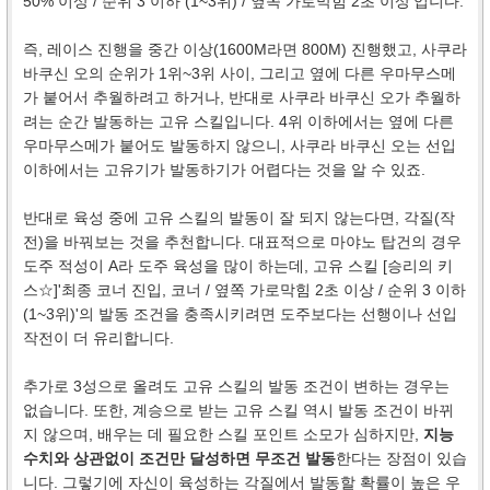
50% 이상 / 순위 3 이하 (1~3위) / 옆쪽 가로막힘 2초 이상'입니다.
즉, 레이스 진행을 중간 이상(1600M라면 800M) 진행했고, 사쿠라
바쿠신 오의 순위가 1위~3위 사이, 그리고 옆에 다른 우마무스메
가 붙어서 추월하려고 하거나, 반대로 사쿠라 바쿠신 오가 추월하
려는 순간 발동하는 고유 스킬입니다. 4위 이하에서는 옆에 다른
우마무스메가 붙어도 발동하지 않으니, 사쿠라 바쿠신 오는 선입
이하에서는 고유기가 발동하기가 어렵다는 것을 알 수 있죠.
반대로 육성 중에 고유 스킬의 발동이 잘 되지 않는다면, 각질(작
전)을 바꿔보는 것을 추천합니다. 대표적으로 마야노 탑건의 경우
도주 적성이 A라 도주 육성을 많이 하는데, 고유 스킬 [승리의 키
스☆]'최종 코너 진입, 코너 / 옆쪽 가로막힘 2초 이상 / 순위 3 이하
(1~3위)'의 발동 조건을 충족시키려면 도주보다는 선행이나 선입
작전이 더 유리합니다.
추가로 3성으로 올려도 고유 스킬의 발동 조건이 변하는 경우는
없습니다. 또한, 계승으로 받는 고유 스킬 역시 발동 조건이 바뀌
지 않으며, 배우는 데 필요한 스킬 포인트 소모가 심하지만,
지능
수치와 상관없이 조건만 달성하면 무조건 발동
한다는 장점이 있습
니다. 그렇기에 자신이 육성하는 각질에서 발동할 확률이 높은 우