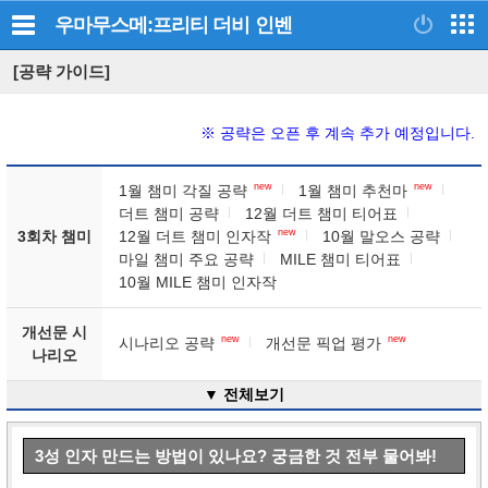
우마무스메:프리티 더비
인벤
[공략 가이드]
※ 공략은 오픈 후 계속 추가 예정입니다.
new
new
1월 챔미 각질 공략
1월 챔미 추천마
더트 챔미 공략
12월 더트 챔미 티어표
new
3회차 챔미
12월 더트 챔미 인자작
10월 말오스 공략
마일 챔미 주요 공략
MILE 챔미 티어표
10월 MILE 챔미 인자작
개선문 시
new
new
시나리오 공략
개선문 픽업 평가
나리오
▼ 전체보기
3성 인자 만드는 방법이 있나요? 궁금한 것 전부 물어봐!