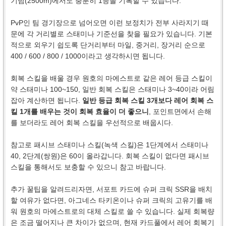
기념(2500m)에서도 충분히 1등을 기록할 수 있습니다.
PvP인 팀 경기장으로 넘어오면 이런 보정치가 전부 사라지기 때
문에 각 거리별로 스태미나 기준선을 찾을 필요가 있습니다. 기본
적으로 외우기 쉽도록 단거리부터 마일, 중거리, 장거리 순으로
400 / 600 / 800 / 1000이라고 생각하시면 됩니다.
회복 스킬을 배울 경우 원호의 마에스트로 같은 레어 등급 스킬이
약 스태미나 100~150, 일반 회복 스킬은 스태미나 3~40이라 어림
잡아 계산하면 됩니다.
일반 등급 회복 스킬 3개보다 레어 회복 스
킬 1개를 배우는 것이 회복 효율이 더 좋으니
, 포인트면에서 손해
를 보더라도 레어 회복 스킬을 우선적으로 배웁시다.
참고로 패시브 스태미나 스킬(녹색 스킬)은 1단계에서 스태미나
40, 2단계(쌍원)은 60이 올라갑니다. 회복 스킬이 없다면 패시브
스킬을 통해서도 보충할 수 있으니 참고 바랍니다.
추가 꿀팁을 알려드리자면, 서포트 카드에 슈퍼 크릭 SSR을 배치
할 여유가 없다면, 아그네스 타키온이나 슈퍼 크릭의 고유기를 배
워 원호의 마에스트로의 대체 스킬로 쓸 수 있습니다. 실제 회복량
은 조금 떨어지나 큰 차이가 없으며, 현재 카드풀에서 레어 회복기