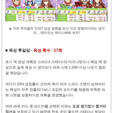
▲ 더트 주자들의 인연? 상성 쌍원을 보고 이건 운명이다라는 생각
이... 테이오는 재미니배때 보자!
■ 육성 후일담 -
육성 횟수 : 17회
초기 덱 편성 계획은 스피드3 스태미너2 타즈나였으나 해당 덱 편
성으로 실제 육성 시 생각보다 파워 스탯 1,000 이상 나오기 힘든
걸 깨닫습니다.
게다가 20% 성장률이 오히려 독이 되어 스피드 스탯이 넘쳐버리
는 육성이 자주 연출되다보니 과감히 보드카를 채용해 부족한 파
워 스탯을 보충하기로 계획을 변경했습니다.
여러 파워 카드 중 보드카를 선택한 이유는
도쿄 경기장
과
중거리
직선
을 보유하고 있기 때문에 힌트 운이 좋으면 스태미너 부담이