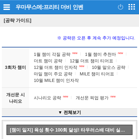
우마무스메:프리티 더비
인벤
[공략 가이드]
※ 공략은 오픈 후 계속 추가 예정입니다.
new
new
1월 챔미 각질 공략
1월 챔미 추천마
더트 챔미 공략
12월 더트 챔미 티어표
new
3회차 챔미
12월 더트 챔미 인자작
10월 말오스 공략
마일 챔미 주요 공략
MILE 챔미 티어표
10월 MILE 챔미 인자작
개선문 시
new
new
시나리오 공략
개선문 픽업 평가
나리오
▼ 전체보기
[챔미 일지] 육성 횟수 100회 달성! 타우러스배 대비 실전 육성기