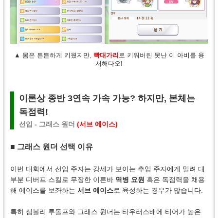
▲ 몸은 튼튼하게 키웠지만,
빡대가리
로 키워버린 못난 이 아비를 용
서해다오!
이론상 종반 3연속 가속 가능? 하지만, 본체는
독점력!
선입 - 그래스 원더
(서브 에이스)
■ 그래스 원더 선택 이유
이번 대회에서 선입 주자는 강세가 보이는 추입 주자에게 밀려 대
부분 디버프 스킬로 무장한 이른바
역병 요원
혹은 독점력을 채용
해 에이스를 보좌하는
서브 에이스
로 육성하는 경우가 많습니다.
특히 심볼리 루돌프와 그래스 원더는 타우러스배에 티어가 높은